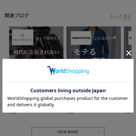
【UNION STATION/ ユニオンステーション】
「さりげない上品さ」をキーワードに大人に向けた、素材感と着
関連ブログ
もっと
見る
心地にこだわったアイテムを展開。
肩ひじを張らずに自分に合ったおしゃれを楽しめる、きれいめス
タイルを提案します。
私たちは服を通してみなさまの心が明るくなったりワクワクした
り、ささやかな高揚感を感じていただけるような”おしゃれ着”を
お届けします。
※画像はサンプルです。仕様が変更になることがありますのであ
らかじめご了承ください。
2024.05.09
2024.04.24
2024.0
※商品の色味につきまして、お客様のお使いのPCのモニター環
絶対見て！バッグ特集！
モテる 新作 セットアップ
セット
境、設定により実際のカラーと画像の色味が違って見える場合が
UNION STATION
UNION STATION
UNION
あります。予めご了承の上、ご注文ください。
UNION STATION ららぽーと新
UNION STATION ららぽーと新
UNIO
三郷
三郷
三郷
※屋外での撮影画像は光の加減で、実際の商品より明るく見える
場合があります。商品の色味は生地アップ・スタジオ撮影の画像
をご参考ください。
VIEW MORE