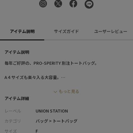
アイテム説明
サイズガイド
ユーザーレビュー
アイテム説明
毎年ご好評の、PRO-SPERITY 別注トートバッグ。
A４サイズも楽々入る大容量。
分けて収納できるあおりポケットは、手軽に出し入れができるス
もっと見る
ナップボタンタイプと、かさばってもきっちり閉められるジッパ
アイテム詳細
ータイプの2つを装備。
さらに内側に収納できるポケットが付属しており、小物や貴重品
レーベル
UNION STATION
などを入れることができます。
カテゴリ
バッグ > トートバッグ
ベルトの取っ手は長さの調節が可能なので、コーディネートに合
サイズ
F