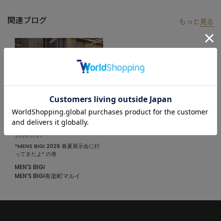
神と、LEEのアメリカンワークのDNAが宿る、特別感あふれる一着
です。
関連ブログ
もっと
見る
【LEE/リー】
LEEは、1889年にアメリカで誕生したワークウエアブランド。実
用性を追求したプロダクトをルーツに持ちながら、現代では都会
的で洗練されたデザインにも定評があり、時代を超えて愛され続
けています。長い歴史に裏打ちされた確かな品質と普遍的なスタ
イルが魅力の、世界的デニムブランドです。
モデル:身長:185cm バスト:90cm ウエスト:77cm ヒップ:92cm 着
用サイズ:03(L)
2026.01.27
“MENS BIGI 2026 春夏展示会に行
※照明・光の加減、PCやスマートフォンなどの環境により、製品
ってきたよ” の巻
と画像のカラーの見え方が異なる場合がございます。
MEN'S BIGI
MEN’S BIGI有楽町マルイ
※画像はサンプルのため、色味やサイズ等の仕様が変更になる場
合がございます。
※サイズは弊社規定の採寸によって記載しておりますが、若干の
個体差が生じる場合がございます。