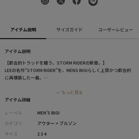
アイテム説明
サイズガイド
ユーザーレビュー
アイテム説明
【都会的トラッドを纏う、STORM RIDERの新章。】
LEEの名作“STORM RIDER”を、MENS BIGIらしく上質かつ都会的
に再構築した一着。
薄手ウールの上品さと、英国調ガンクラブチェックのクラシカル
もっと見る
な趣が重なり、軽やかな着心地と洗練された存在感を同時に叶え
アイテム詳細
ます。
春先の羽織りからコートのインナーなど幅広く活躍するコラボレ
レーベル
MEN’S BIGI
ーションモデルです。
カテゴリ
アウター > ブルゾン
【デザイン/素材】
サイズ
2 3 4
〈MENS BIGI × LEE〉によるエクスクルーシブコレクション。ベー