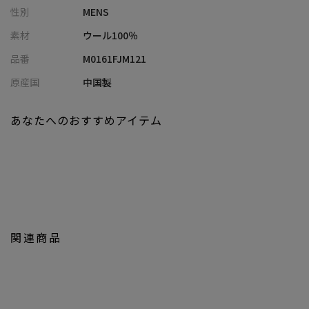
性別
MENS
スにはLEEの名作“STORM RIDER”を採用し、都会的なトラッドス
タイルへ再解釈しました。
素材
ウール100％
表地は薄手のウール100％。カーボーイウエアの無骨さに、上品で
品番
M0161FJM121
しなやかな質感をプラスし、日常にも特別なシーンにも馴染む佇
まいに仕上げています。
原産国
中国製
【シルエット】
あなたへのおすすめアイテム
着丈は、通常のSTORM RIDERよりもやや長めに設定し、ウエスト
やや下あたりで収まる着丈感にアレンジ。
全体をすっきりと整えたスマートシルエット。
余計な重さをそぎ落としつつ、クラシックな雰囲気を残した絶妙
なバランスとなっています。
【ディテール】
関連商品
背裏には英国調ガンクラブチェックを採用し、クラシックな気品
を添えた仕上がりに。春先の軽やかなアウターとしてはもちろ
ん、ジャケットスタイルのアクセントにも活躍。
MENS BIGIが1970年代から大切にしてきた“都会的トラッド”の精