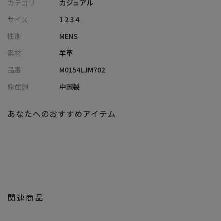
カテゴリ
カジュアル
【素材/デザイン】
サイズ
1 2 3 4
ブラックの上質なシープレザーを使用。
性別
MENS
しなやかで着心地の良い上質な素材感に加え、ワッペンや刺繍も
ブラックで統一。
素材
羊革
ブラックカラーでまとめたデザインは、ミニマルで洗練された印
品番
M0154LJM702
象です。
原産国
中国製
【シルエット】
中田氏の拘りを感じる、ジャストルーズシルエットは大人の余裕
あなたへのおすすめアイテム
と現代的なリラックス感が漂います。
インナーを着込める実用性も兼ね備え、秋口から冬本番まで、長
く着用いただけます。
【ディテール】
フロントにはレザーのワッペン、バックには刺繍を施しています。
本体と同色のブラックカラーでまとめることで、主張しすぎない
関連商品
シックなカジュアルウェアに。
デニムやチノパンなどカジュアルなアイテムだけでなく、トラッ