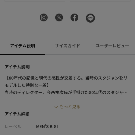
アイテム説明
サイズガイド
ユーザーレビュー
アイテム説明
【80年代の記憶と現代の感性が交差する。当時のスタジャンをリ
モデルした特別な一着】
当時のディレクター、今西祐次氏が手掛けた80年代のスタジャン
をベースに、クリエイティブディレクター中田慎介氏が現代風に
もっと見る
リモデル。
アイテム詳細
リラックス感漂うオーバーサイズに、上質なシープレザーとでブ
ラックでまとめたシックなカラーリングで、落ち着きのある大人
レーベル
MEN’S BIGI
の佇まいを表現したスタジャンです。