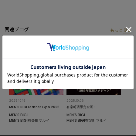
ドなスラックスなどとも相性抜群です。
両サイドのポケットに加え、内ポケットを備え機能性も抜群。
過去へのオマージュでありながら、今の時代を生きる大人のため
の”新しい日常着”ともいえる一着です。
関連ブログ
もっと
見る
中田 慎介（なかだ・しんすけ）｜クリエイティブディレクター
1977年、栃木県生まれ。大学卒業後、セレクトショップ
〈BEAMS（ビームス）〉に入社。22年間にわたり、商品企画・ブ
ランディング・ビジュアル制作など多岐にわたる業務に従事し、
最終的にはメンズカジュアル部門のクリエイティブディレクター
を務める。2023年3月に独立し、現在は自身のブランド
〈Unlikely（アンライクリー）〉および〈The Hermit Club（ザ
ハーミット クラブ）〉を展開。アパレル領域にとどまらず、複数
のブランドやリテールビジネスにおいて外部ディレクションやコ
2025.10.16
2025.10.06
ンサルティングも行うなど、活動の幅を広げている。著書に
MEN'S BIGI Leather Expo 2025
有楽町店限定企画！
『UNLIKELY THINGS（I AM BEAMSシリーズ）』がある。
MEN'S BIGI
MEN'S BIGI
Instagram｜@nakadashinsuke
MEN’S BIGI有楽町マルイ
MEN’S BIGI有楽町マルイ
モデル:身長:186cm バスト:80cm ウエスト:71cm ヒップ:89cm 着