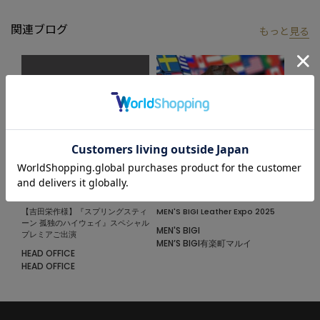
スラックスを合わせて端正に、デニムやカーゴパンツでカジュア
ルダウンしても様になり、幅広いスタイリングで活躍するタイム
関連ブログ
もっと
見る
レスな一着です。
モデル:身長:185cm バスト:90cm ウエスト:77cm ヒップ:92cm 着
用サイズ:03(L)
※照明・光の加減、PCやスマートフォンなどの環境により、製品
と画像のカラーの見え方が異なる場合がございます。
※画像はサンプルのため、色味やサイズ等の仕様が変更になる場
合がございます。
※サイズは弊社規定の採寸によって記載しておりますが、若干の
2025.12.12
2025.10.16
個体差が生じる場合がございます。
【吉田栄作様】『スプリングスティ
MEN'S BIGI Leather Expo 2025
ーン 孤独のハイウェイ』スペシャル
MEN'S BIGI
プレミアご出演
MEN’S BIGI有楽町マルイ
HEAD OFFICE
HEAD OFFICE