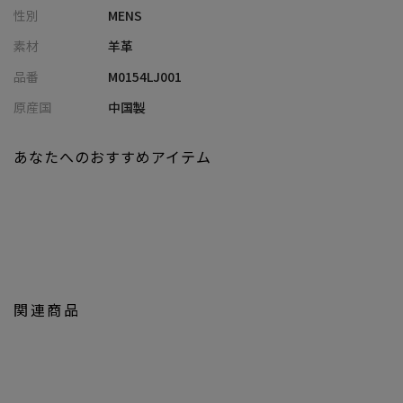
性別
MENS
しっとりとした光沢と、吸い付くような柔らかな手触りが魅力の
シープレザーを贅沢に使用。
素材
羊革
余計な装飾を排したミニマルなデザインは、メンズビギらしい洗
品番
M0154LJ001
練された印象を与えます。
シープレザーならではの軽やかさと柔軟性により、着込むほどに
原産国
中国製
身体へなじみ、自然なシワや艶が刻まれていく経年変化も楽しみ
の一つです。
あなたへのおすすめアイテム
【シルエット】
身体のラインを美しく際立たせる細身のパターンを採用すること
で、都会的でスタイリッシュ、そしてシャープな印象を与えます。
【ディテール】
テーラードのディテールを踏襲した胸の箱ポケットや後ろのベン
関連商品
ト仕様、袖口のあき見せなど、細部までこだわり、レザージャケッ
トでありながら端正でフォーマルな印象に。
襟やフラップまわりに施されたAMFステッチは、手縫いのような
陰影を生み、ドレスライクな上質感を演出。