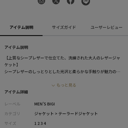
アイテム説明
サイズガイド
ユーザーレビュー
アイテム説明
【上質なシープレザーで仕立てた、洗練された大人のレザージャ
ケット】
シープレザーのしっとりとした光沢と柔らかな手触りが魅力のレ
ザージャケット。
もっと見る
身体のラインを美しく見せる細身のシルエットで洗練された印象
アイテム詳細
です。
手縫いのようなAMFステッチによる高級感やテーラードジャケッ
レーベル
MEN’S BIGI
トのディテールで、ドレスライクな雰囲気に仕上げたレザージャ
ケットです。
カテゴリ
ジャケット > テーラードジャケット
サイズ
1 2 3 4
【デザイン/素材】