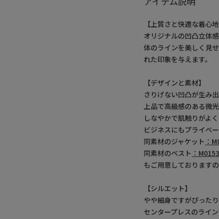
アイテム説明
【上質さと快適な着心
オリジナルの凹凸立体
体のラインを美しく見
れた印象を与えます。
【デザインと素材】
さりげない凹凸が生み
上品で高級感のある微
しなやかで肌触りがよく
ビジネスにもプライベ
同素材のジャケット
：M0
同素材のベスト
：M0153
もご用意しておりますの
【シルエット】
やや細身ですがぴったり
センタープレスのライン