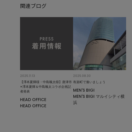
関連ブログ
2025.11.13
2025.08.30
【澤本夏輝様・中島颯太様】唐津市
有楽町で逢いましょう
×澤本夏輝＆中島颯太コラボ企画記
MEN'S BIGI
者発表
MEN'S BIGI マルイシティ横
HEAD OFFICE
浜
HEAD OFFICE