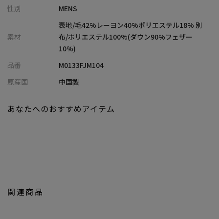
性別
MENS
ウールは暖かさと高い保温性を提供する自然素材であり、寒い季
節に優れた防寒効果を発揮します。
表地/毛42%レーヨン40%ポリエステル18% 別
ベンチレーションとしての機能とともに、襟元までせりあがるデ
素材
布/ポリエステル100%(ダウン90%フェザー
ザインでさらに保温性を高める作りに。
10%)
袖にはポリエステルタフタ素材が使用されています。
品番
M0133FJM104
フロントは上下から開閉できるダブルジッパーを採用。
左のハンドポケットの内部にはキーストラップが付き、内側には
原産国
中国製
ジップ付きの内ポケットが付く機能的な作りになっています。
また、裏地には光沢感のある生地を使い、デザインのアクセント
あなたへのおすすめアイテム
に。
肝である中綿には700フィルパワーの高品質ダウンが使用され、し
っかりとした保温力のあるダウンジャケットに仕上がっていま
す。
【DUNO】
2012 年にフィレンツェのエンポリで誕生した、グローバルでコン
関連商品
テンポラリーな新しいコンセプトのアウターウェアブランド。ト
スカーナに根付く伝統的なテイラリング 技術 と、リサーチに裏付