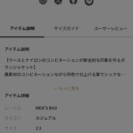
アイテム説明
サイズガイド
ユーザーレビュー
アイテム説明
【ウールとナイロンのコンビネーションが都会的な印象を作るダ
ウンジャケット】
異素材のコンビネーションながら同色で仕上げる事でシックな印
象に仕上げたショート丈のダウンジャケット。
もっと見る
クラシックな雰囲気のウール素材に、光沢のある滑らかな質感の
アイテム詳細
ポリエステルタフタが、上品でモダンな印象を与えます。
レーベル
MEN’S BIGI
【素材・デザイン】
このブルゾンの特徴は、素材のコントラスト。
カテゴリ
カジュアル
前身頃にはクラシックな雰囲気のウール素材が使用されていま
サイズ
2 3
す。