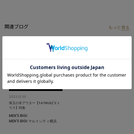
けられた創造的 でダイナミックなデザインが融合したコレクショ
ンを展開している。
【コーディネート】
関連ブログ
もっと
見る
デニムやチノパン、イージーパンツとも相性抜群。
羽織っても、フルクローズ着用してもサマになります。
これ一つあれば、ビジネスからカジュアルまで万能に着こなせま
す。
【カラー】
洗練された上品な「ベージュ」
落ち着きのある柔らかな「カーキ」
汎用性の高いシックな「ブラック」
2023.10.30
【サイズ表記に関して】
珠玉の冬アウター【TATRUS/タト
商品タグにはサイズ部分に数字が表記されています。
ラス】特集
02は46(M)サイズ、03は48(L)サイズを表します。
MEN'S BIGI
MEN'S BIGI マルイシティ横浜
モデル 身長184cm 胸囲95cm ウエスト78cm ヒップ94cm 着用サ