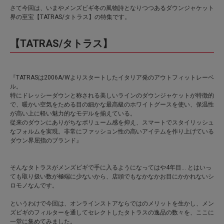
さて今回は、いまやメンズビギ冬の風物詩となりつつあるダウンジャケット
界の至宝【TATRAS/タトラス】の特集です。
【TATRAS/タトラス】
『TATRASは2006A/Wよりスタートしたイタリア発のアウトフィットレーベ
ル。
特にドレッシーダウンと称される美しいラインのダウンジャケットが特徴的
で、暖かい空気をためる目の細かな最高級のホワイトグースを使い、保温性
が高い上に軽い魅力的なモデルを揃えている。
従来のダウンにありがちなボリューム感を抑え、スマートでスタイリッシュ
なフォルムを実現。非常にファッション性の高いアイテムを作り上げている
ダウン界屈指のブランド』
そんなタトラスがメンズビギで手に入るようになってはや4年目… とはいっ
ても取り扱い数が極端に少ないから、店頭でもなかなかお目にかかれないシ
ロモノなんです。
というわけで今回は、オンラインストアならではのメリットを生かし、メン
ズビギのフィルターを通してセレクトしたタトラスの逸品の数々を、ここに
一堂に集めてみました。