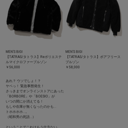
MEN’S BIGI
MEN’S BIGI
【TATRAS/タトラス】Reポリエステ
【TATRAS/タトラス】ボアフリース
ルマイクロファーブルゾン
ブルゾン
￥56,000
￥58,000
あれ？ ウソでしょ！？
ヤベっ！ 緊急事態発生！
さっきまでオンラインストアにあった
「BORBORE」や「BOESIO」が
いつの間にか消えてる！
もしや在庫が無くなったのかも…
トホホホホ…。
（昭和男の死語…）
ということでこれはもう仕方ない。