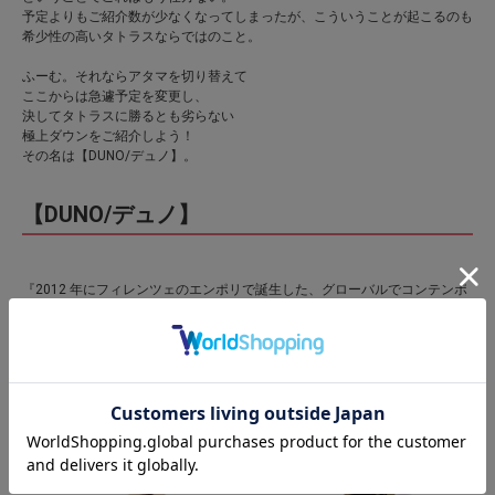
予定よりもご紹介数が少なくなってしまったが、こういうことが起こるのも
希少性の高いタトラスならではのこと。
ふーむ。それならアタマを切り替えて
ここからは急遽予定を変更し、
決してタトラスに勝るとも劣らない
極上ダウンをご紹介しよう！
その名は【DUNO/デュノ】。
【DUNO/デュノ】
『2012 年にフィレンツェのエンポリで誕生した、グローバルでコンテンポ
ラリーな新しいコンセプトのアウターウェアブランド。トスカーナに根付く
伝統的なテイラリング 技術 と、リサーチに裏付けられた創造的 でダイナミ
ックなデザインが融合したコレクションを展開している』
そんなデュノのメンズビギセレクトがこちら！