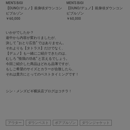
MEN’S BIGI
MEN’S BIGI
【DUNO/デュノ】前身頃ダウンコン
【DUNO/デュノ】前身頃ダウンコン
ビブルゾン
ビブルゾン
￥60,000
￥60,000
いかがでしたか？
途中から内容が変わりましたが、
決して “おとり広告” ではありません。
それよりも【タトラス】だけでなく、
【デュノ】も一緒にご紹介できたのは、
むしろ “怪我の功名” と言えるでしょう。
今回ご紹介した商品はどれも品薄ですが、
もしご希望のサイズとカラーが合致したら、
それは貴方にとってのベストタイミングです！
シン・メンズビギ横浜店ブログはコチラ！
アウター
ダウンベスト
ボアブルゾン
ダウンジャケット