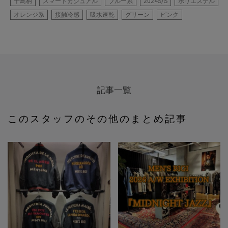
千鳥柄
スマートカジュアル
ブルー系
2024S/S
ポリエステル
オレンジ系
接触冷感
吸水速乾
グリーン
ピンク
記事一覧
このスタッフのその他のまとめ記事