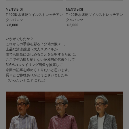
MEN’S BIGI
MEN’S BIGI
T-400吸水速乾ツイルストレッチアン
T-400吸水速乾ツイルストレッチアン
クルパンツ
クルパンツ
￥8,000
￥8,000
いかがでしたか？
これからの季節を彩る７分袖の数々…。
上品な清涼感漂う大人スタイルが
誰でも簡単に楽しめることを証明するために、
ここで何の取り柄もない昭和男の代表として
私GMのスタイリング画像を披露して
今回の記事を締めくくりたいと思います。
長々とご静聴ありがとうございました🙇
（いったいナニ？ これ…）