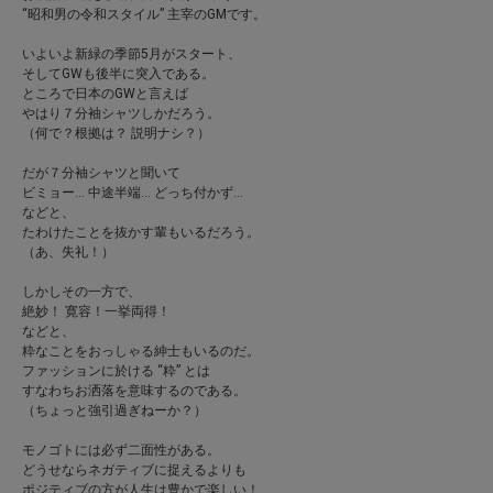
“昭和男の令和スタイル” 主宰のGMです。
いよいよ新緑の季節5月がスタート、
そしてGWも後半に突入である。
ところで日本のGWと言えば
やはり７分袖シャツしかだろう。
（何で？根拠は？ 説明ナシ？）
だが７分袖シャツと聞いて
ビミョー… 中途半端… どっち付かず…
などと、
たわけたことを抜かす輩もいるだろう。
（あ、失礼！）
しかしその一方で、
絶妙！ 寛容！一挙両得！
などと、
粋なことをおっしゃる紳士もいるのだ。
ファッションに於ける “粋” とは
すなわちお洒落を意味するのである。
（ちょっと強引過ぎねーか？）
モノゴトには必ず二面性がある。
どうせならネガティブに捉えるよりも
ポジティブの方が人生は豊かで楽しい！