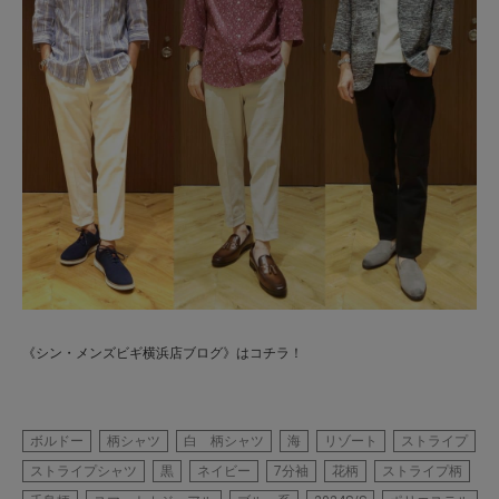
《シン・メンズビギ横浜店ブログ》はコチラ！
ボルドー
柄シャツ
白 柄シャツ
海
リゾート
ストライプ
ストライプシャツ
黒
ネイビー
7分袖
花柄
ストライプ柄