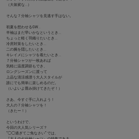
（大袈裟な…）
そんな７分袖シャツを見逃す手はない。
初夏を想わせるGW…
半袖はまだ早いかなというとき…
ちょっと軽く羽織りたいとき…
冷房対策をしたいとき…
二の腕を隠したいとき…
キレイメにシャツを着たいとき…
７分袖シャツが一枚あれば
気軽に温度調節もでき、
ロングシーズンに渡って
上品な清涼感漂う大人スタイルが
誰にでも簡単に楽しめるのだ。
（いよいよ畳み掛けてきたぞ！）
さあ、今すぐ手に入れよう！
大人の７分袖シャツを！
（きたー！）
というわけで、
今回の大人気シリーズ？
“◯◯過ぎてご免なさい” では、
『大人の七分袖シャツ』の特集である。