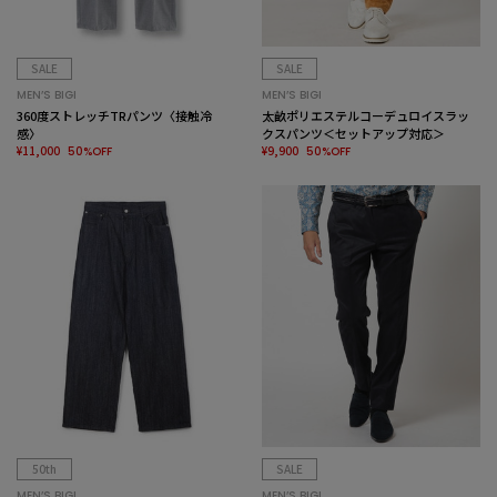
SALE
SALE
MEN’S BIGI
MEN’S BIGI
360度ストレッチTRパンツ〈接触冷
太畝ポリエステルコーデュロイスラッ
感〉
クスパンツ＜セットアップ対応＞
¥11,000
¥9,900
50%OFF
50%OFF
50th
SALE
MEN’S BIGI
MEN’S BIGI