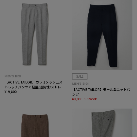
MEN’S BIGI
SALE
【ACTIVE TAILOR】カラミメッシュス
MEN’S BIGI
トレッチパンツ＜軽量/通気性/ストレッ
【ACTIVE TAILOR】モール混ニットパ
チ＞
¥19,800
ンツ
¥9,900
50%OFF