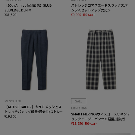
【50th Anniv . 菊池武夫】SLUB
ストレッチコマスエードスラックスパ
SELVEDGE DENIM
ンツ＜セットアップ対応＞
¥38,500
¥9,900
50%OFF
MEN’S BIGI
SALE
【ACTIVE TAILOR】カラミメッシュス
MEN’S BIGI
トレッチパンツ＜軽量/通気性/ストレッ
SMART MERINO/ヴィスコースリネン 2
チ＞
¥19,800
タックイージーパンツ＜軽量/通気性＞
＜ストレッチ＞
¥15,950
50%OFF