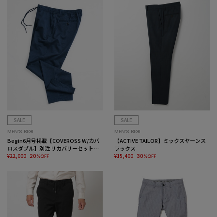
SALE
SALE
MEN’S BIGI
MEN’S BIGI
Begin6月号掲載【COVEROSS W/カバ
【ACTIVE TAILOR】ミックスヤーンス
ロスダブル】別注 リカバリーセットア
ラックス
ップパンツ＜リラックス効果/ストレッ
¥22,000
¥15,400
20%OFF
30%OFF
チ/セラメア＞