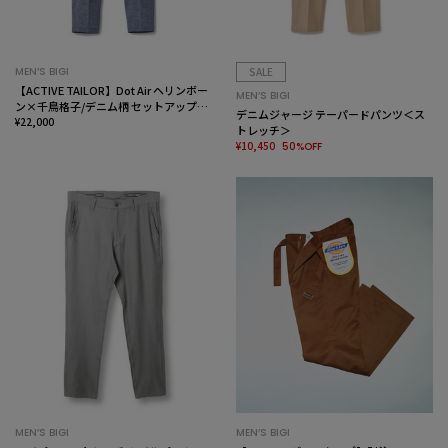
MEN’S BIGI
SALE
【ACTIVE TAILOR】Dot Air ヘリンボー
MEN’S BIGI
ン×千鳥格子/デニム柄 セットアップパ
デニムジャージ テーパードパンツ＜ス
ンツ＜通気性/吸水速乾/ストレッチ＞
¥22,000
トレッチ＞
¥10,450
50%OFF
MEN’S BIGI
MEN’S BIGI