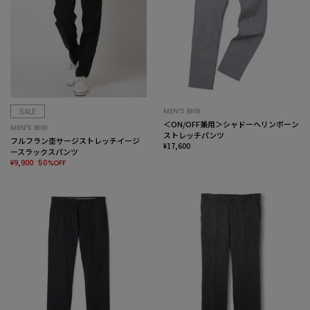
SALE
MEN’S BIGI
＜ON/OFF兼用＞シャドーヘリンボーン
MEN’S BIGI
ストレッチパンツ
フルフラン杢サージストレッチイージ
¥17,600
ースラックスパンツ
¥9,900
50%OFF