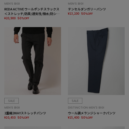
MEN’S BIGI
MEN’S BIGI
REDA ACTIVE ウールポンチスラックス
テンセルダンガリーパンツ
＜ストレッチ/防臭/通気性/撥水/防シワ
¥13,200
50%OFF
＞
¥20,900
50%OFF
SALE
SALE
MEN’S BIGI
DISTINCTION MEN'S BIGI
2重織2WAYストレッチパンツ
ウール調メランジシャークパンツ
¥10,450
¥15,400
50%OFF
50%OFF