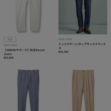
別注
MEN’S BIGI
ミックスヤーン/ホップサックスラック
MEN’S BIGI
ス
【YANUK/ヤヌーク】別注 Resort
¥24,200
Jeans
¥30,800