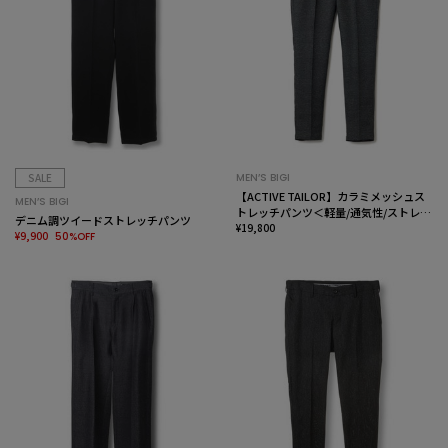
SALE
MEN’S BIGI
【ACTIVE TAILOR】カラミメッシュス
MEN’S BIGI
トレッチパンツ＜軽量/通気性/ストレッ
デニム調ツイードストレッチパンツ
チ＞
¥19,800
¥9,900
50%OFF