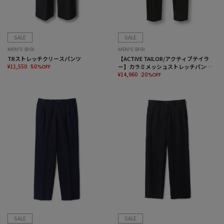
SALE
SALE
MEN’S BIGI
MEN’S BIGI
TRストレッチクリースパンツ
【ACTIVE TAILOR/アクティブテイラ
¥11,550
ー】カラミメッシュストレッチパンツ<
50%OFF
ストレッチ><通気性>
¥14,960
20%OFF
SALE
SALE