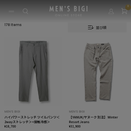
0
178 Items
並び順
MEN’S BIGI
MEN’S BIGI
ハイパワーストレッチ ツイルパンツ＜
【YANUK/ヤヌーク 別注】 Winter
2wayストレッチ＞<接触冷感＞
Resort Jeans
¥18,700
¥31,900