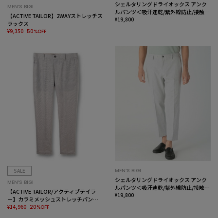
シェルタリングドライオックス アンク
MEN’S BIGI
ルパンツ＜吸汗速乾/紫外線防止/接触冷
【ACTIVE TAILOR】2WAYストレッチス
感/ストレッチ＞
¥19,800
ラックス
¥9,350
50%OFF
SALE
MEN’S BIGI
シェルタリングドライオックス アンク
MEN’S BIGI
ルパンツ＜吸汗速乾/紫外線防止/接触冷
【ACTIVE TAILOR/アクティブテイラ
感/ストレッチ＞
¥19,800
ー】カラミメッシュストレッチパンツ<
ストレッチ><通気性>
¥14,960
20%OFF