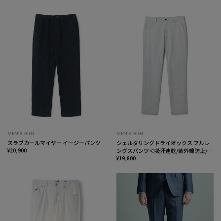
MEN’S BIGI
MEN’S BIGI
スラブカールマイヤー イージーパンツ
シェルタリングドライオックス フルレ
¥20,900
ングスパンツ＜吸汗速乾/紫外線防止/接
触冷感/ストレッチ＞
¥19,800