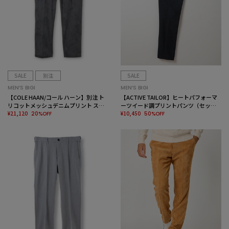
SALE
別注
SALE
MEN’S BIGI
MEN’S BIGI
【COLE HAAN/コール ハーン】別注 ト
【ACTIVE TAILOR】ヒートパフォーマ
リコットメッシュデニムプリント スト
ーツイード調プリントパンツ（セット
レッチパンツ＜吸水速乾/EASY CARE＞
¥21,120
アップ対応）
¥10,450
20%OFF
50%OFF