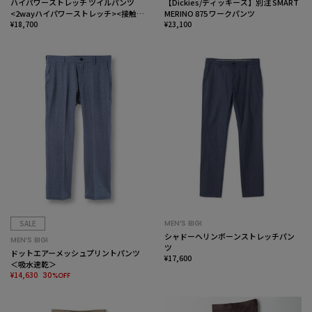
ハイパワーストレッチ ツイルパンツ
【Dickies/ディッキーズ】別注 SMART
<2wayハイパワーストレッチ><接触冷
MERINO 875 ワークパンツ
感>
¥18,700
¥23,100
SALE
MEN’S BIGI
シャドーヘリンボーンストレッチパン
MEN’S BIGI
ツ
ドットエアーメッシュプリントパンツ
¥17,600
＜吸水速乾＞
¥14,630
30%OFF