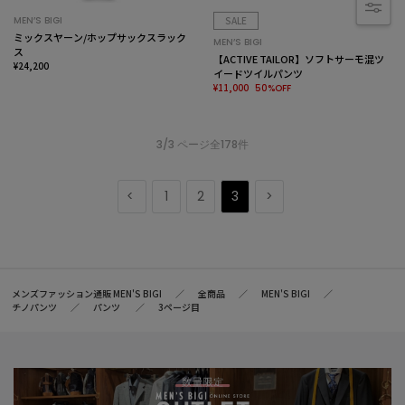
MEN’S BIGI
SALE
ミックスヤーン/ホップサックスラック
MEN’S BIGI
ス
【ACTIVE TAILOR】ソフトサーモ混ツ
¥24,200
イードツイルパンツ
¥11,000
50%OFF
3/3 ページ全178件
1
2
3
メンズファッション通販 MEN'S BIGI
全商品
MEN'S BIGI
チノパンツ
パンツ
3ページ目