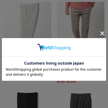
SALE
SALE
DISTINCTION MEN'S BIGI
MEN’S BIGI
ウール調メランジシャークパンツ
ストレッチコマスエードスラックスパ
¥15,400
ンツ＜セットアップ対応＞
50%OFF
¥9,900
50%OFF