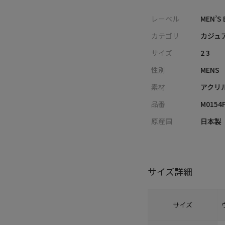
レーベル
MEN’S 
カテゴリ
カジュ
サイズ
2 3
性別
MENS
素材
アクリル
品番
M0154
原産国
日本製
サイズ詳細
サイズ