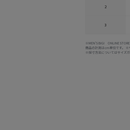
2
3
※MEN'S BIGI ONLIN
商品の計測はcm単位です。 
※採寸方法については
サイズ