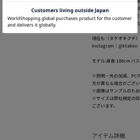
服の制作をスタート。海外
を、1975年に〈MEN'S
ヨーロッパ〉を設立して
し〈タケオキクチ〉を立
ブディレクターに復帰。
現在も〈タケオキクチ〉
Instagram｜@ktakeo
モデル:身長:186cm バス
※照明・光の加減、PC
方が異なる場合がござい
※画像はサンプルのた
※サイズは弊社規定の
ございます。
アイテム詳細