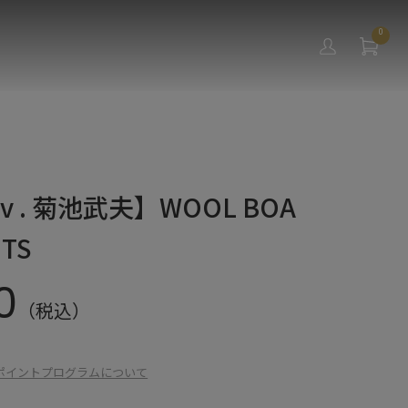
0
niv . 菊池武夫】WOOL BOA
NTS
0
（税込）
ポイントプログラムについて