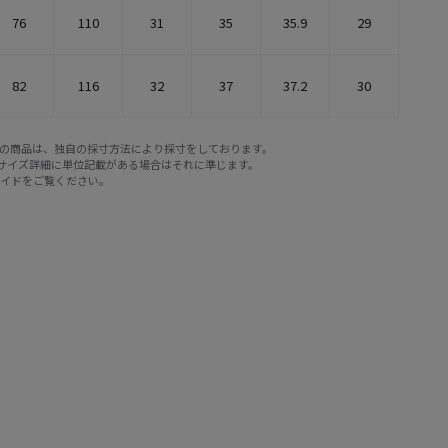
76
110
31
35
35.9
29
82
116
32
37
37.2
30
E STOREの商品は、独自の採寸方法により採寸をしております。
※サイズ詳細に単位記載がある場合はそれに準じます。
ガイド
をご覧ください。