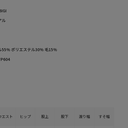
BIGI
アル
55% ポリエステル30% 毛15%
FP604
ウエスト
ヒップ
股上
股下
渡り幅
すそ幅