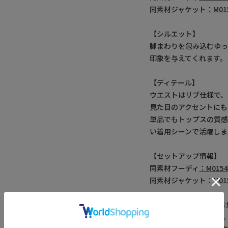
同素材ジャケット
：M01
【シルエット】
脚まわりを包み込むゆ
印象を与えてくれます。
【ディテール】
ウエストはリブ仕様で、
見た目のアクセントにも
単品でもトップスの質感
い着用シーンで活躍しま
【セットアップ情報】
同素材フーディ
：M0154
同素材ジャケット
：M01
菊池 武夫（きくち・た
1939年、東京都生ま