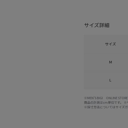
サイズ詳細
サイズ
M
L
※MEN'S BIGI ONLIN
商品の計測はcm単位です。 
※採寸方法については
サイズ