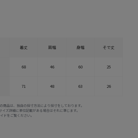
着丈
肩幅
身幅
そで丈
68
46
60
25
71
48
63
26
E STOREの商品は、独自の採寸方法により採寸をしております。
※サイズ詳細に単位記載がある場合はそれに準じます。
ガイド
をご覧ください。