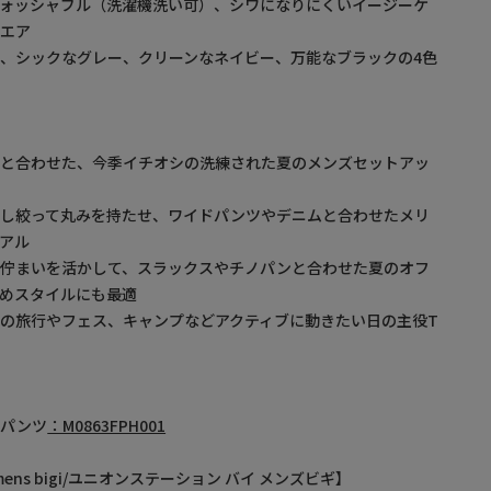
ウォッシャブル（洗濯機洗い可）、シワになりにくいイージーケ
ウエア
、シックなグレー、クリーンなネイビー、万能なブラックの4色
ツと合わせた、今季イチオシの洗練された夏のメンズセットアッ
少し絞って丸みを持たせ、ワイドパンツやデニムと合わせたメリ
アル
の佇まいを活かして、スラックスやチノパンと合わせた夏のオフ
めスタイルにも最適
の旅行やフェス、キャンプなどアクティブに動きたい日の主役T
トパンツ
：M0863FPH001
by mens bigi/ユニオンステーション バイ メンズビギ】