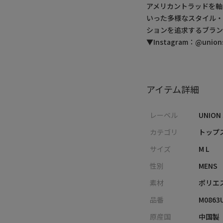
アメリカントラッドを軸
いった多様なスタイル
ションを追求するブラン
▼Instagram：@unionst
アイテム詳細
レーベル
UNION
カテゴリ
トップス
サイズ
M L
性別
MENS
素材
ポリエ
品番
M0863
原産国
中国製