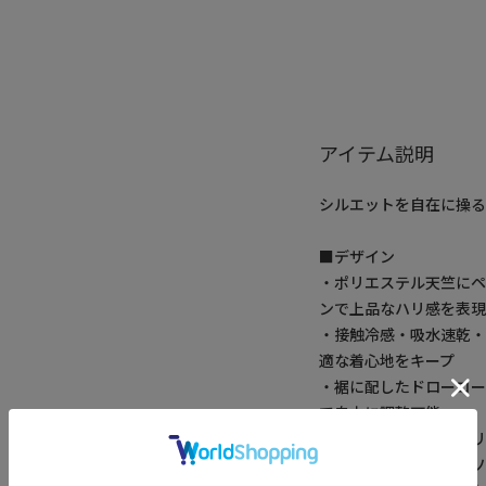
アイテム説明
シルエットを自在に操る
■デザイン
・ポリエステル天竺に
ンで上品なハリ感を表
・接触冷感・吸水速乾
適な着心地をキープ
・裾に配したドローコー
て自由に調整可能
・ややゆったりとした
える大人の半袖カット