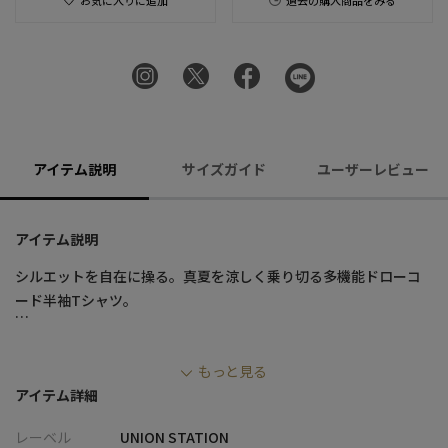
お気に入りに追加
過去の購入商品をみる
アイテム説明
サイズガイド
ユーザーレビュー
アイテム説明
シルエットを自在に操る。真夏を涼しく乗り切る多機能ドローコ
ード半袖Tシャツ。
■デザイン
もっと見る
・ポリエステル天竺にペーパータッチ加工を施し、布帛（シャツ
アイテム詳細
生地）のようなクリーンで上品なハリ感を表現
・接触冷感・吸水速乾・優れた通気性を兼ね備え、汗ばむ季節で
レーベル
UNION STATION
もベタつかず涼しく快適な着心地をキープ