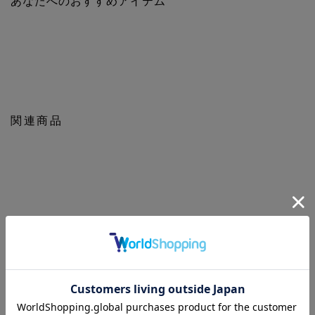
あなたへのおすすめアイテム
ブに動きたい日の主役Tシャツとしても大活躍
■セットアップ
ペーパータッチショートパンツ
：M0863FPH001
【UNION STATION by mens bigi/ユニオンステーション バイ メン
ズビギ】
アメリカントラッドを軸にアメリカンカルチャー、ストリート、
関連商品
ワーク、アウトドアといった多様なスタイル・文化を柔軟に取り
入れながら、現代の大人にふさわしいファッションを追求するブ
ランドです。
▼Instagram：@unionstation_official
関連ブログ
もっと
見る