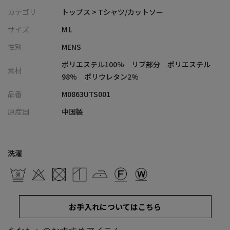
・裾に配したドローコードにより、シルエットのニュアンスを気
カテゴリ
トップス > Tシャツ/カットソー
分やボトムスに合わせて自由に調整可能
サイズ
M L
・ややゆったりとしたリラックスシルエットで、シンプルながら
性別
MENS
も洗練された印象を与える大人の半袖カットソー
・ストレッチ、マシンウォッシャブル（洗濯機洗い可）、シワに
ポリエステル100% リブ部分 ポリエステル
素材
なりにくいイージーケアを搭載したイージーウエア
98% ポリウレタン2%
・着回しやすいホワイト、シックなグレー、クリーンなネイビ
品番
M0863UTS001
ー、万能なブラックの4色展開
原産国
中国製
■コーディネート提案
・同素材のハーフパンツと合わせた、今季イチオシの洗練された
夏のメンズセットアップスタイル
洗濯
・裾のドローコードを少し絞って丸みを持たせ、ワイドパンツや
デニムと合わせたメリハリのあるこなれカジュアル
・スッキリとした大人の佇まいを活かして、スラックスやチノパ
ンと合わせた夏のオフィスカジュアル・きれいめスタイルにも最
お手入れについてはこちら
適
・機能性が高いため、夏の旅行やフェス、キャンプなどアクティ