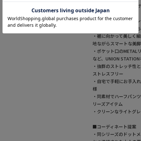
・生地に特殊な穴をあけ
した夏の最適素材
・スポーティーなメッ
ュアルになりすぎず落
・裾に向かって美しく
地ながらスマートな美
・ポケット口のMETA
など、UNION STAT
・抜群のストレッチ性と
ストレスフリー
・自宅で手軽にお手入
様
・同素材でハーフパンツ
リーズアイテム
・クリーンなライトグレ
■コーディネート提案
・同シリーズのドットメ