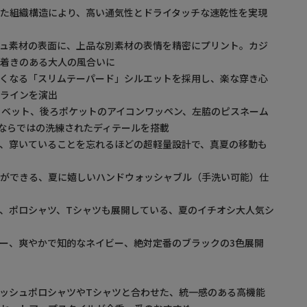
た組織構造により、高い通気性とドライタッチな速乾性を実現
シュ素材の表面に、上品な別素材の表情を精密にプリント。カジ
ち着きのある大人の風合いに
細くなる「スリムテーパード」シルエットを採用し、楽な穿き心
脚ラインを演出
Lリベット、後ろポケットのアイコンワッペン、左脇のピスネーム
IONならではの洗練されたディテールを搭載
、穿いていることを忘れるほどの超軽量設計で、真夏の移動も
れができる、夏に嬉しいハンドウォッシャブル（手洗い可能）仕
、ポロシャツ、Tシャツも展開している、夏のイチオシ大人気シ
ー、爽やかで知的なネイビー、絶対定番のブラックの3色展開
ッシュポロシャツやTシャツと合わせた、統一感のある高機能