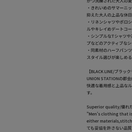
かつ洗練された大人の
・きれいめのサマーニッ
抑えた大人の上品な休
・リネンシャツやポロシ
ルやキレイめデートコー
・シンプルなTシャツや
プなどのアクティブなシ
・同素材のハーフパン
スタイル選びが楽しめる
【BLACK LINE/ブラ
UNION STATION
快適な着用感と上品な
す。
Superior quality/優
"Men's clothing that i
either materials,s
ても妥協を許さない品質