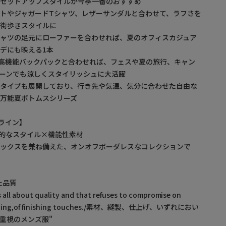
夏セットアップスタイルが今季一番のおすすめ
トやジャガードTシャツ、レザーサンダルと合わせて、ラフさを
日街歩きスタイルに
ャツの足元にローファーを合わせれば、夏のオフィスカジュア
デにも映える1本
高機能バックパックと合わせれば、フェスや夏の旅行、キャン
ーンでも涼しくスタイリッシュに大活躍
ツタイプも展開しており、行き先や気温、気分に合わせた自由な
万能夏ボトムスシリーズ
ックライン】
の都会的なスタイル×機能性素材
ルックスを兼ね備えた、オンオフボーダレスなコレクションで
れた品質
s all about quality and that refuses to compromise on
titching,of finishing touches./素材、縫製、仕上げ、いずれにおい
重視のメンズ服"