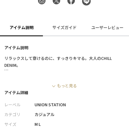
アイテム説明
サイズガイド
ユーザーレビュー
アイテム説明
リラックスして穿けるのに、すっきりキマる。大人のCHILL
DENIM。
■デザイン
もっと見る
・UNIVERSAL OVERALLの「CHILL PANT TAPERED」をベースにし
アイテム詳細
た別注デニムモデル
・カジュアルながらもクリーンな印象で穿ける、グレーデニム＆
レーベル
UNION STATION
ホワイトデニムを採用
・2タック入りで腰回りに程よくゆとりを持たせた、リラックス感
カテゴリ
カジュアル
あるシルエット
サイズ
M L
・裾に向かって自然に細くなるテーパードラインで、ラフすぎず