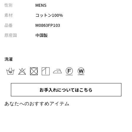
性別
MENS
すっきりとした印象に
・ウエストはゴム＋ドローコード仕様で、ストレスフリーな快適
素材
コットン100%
な穿き心地
品番
M0863FP103
・バック脇にはスマートフォン収納に便利な専用ポケットを配置
し、実用性もプラス
原産国
中国製
・デイリーからアクティブシーンまで幅広く活躍する万能デニム
パンツ
洗濯
■コーディネート提案
・シンプルなTシャツと合わせて、抜け感のある大人カジュアルス
タイルに
・シャツやポロ合わせで、クリーンなキレイめカジュアルにもお
お手入れについてはこちら
すすめ
・ホワイトデニムは淡色アイテムと合わせて、爽やかな春夏コー
あなたへのおすすめアイテム
デに
・ブラックはモノトーンでまとめて、都会的で洗練された印象に
・スニーカーはもちろん、レザーサンダルやローファー合わせで
大人っぽい着こなしも楽しめる