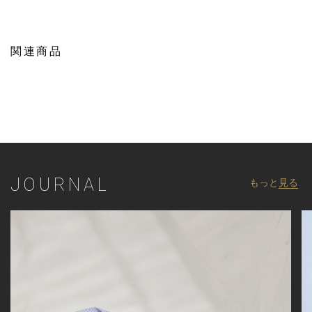
・同系色トップスと合わせれば、セットアップライクな統一感あ
るスタイルにも対応
■model
関連商品
185cm size:L
【UNION STATION by mens bigi/ユニオンステーション バイ メン
ズビギ】
アメリカントラッドを軸にアメリカンカルチャー、ストリート、
ワーク、アウトドアといった多様なスタイル・文化を柔軟に取り
入れながら、現代の大人にふさわしいファッションを追求するブ
JOURNAL
もっと
見る
ランドです。
▼Instagram：@unionstation_official