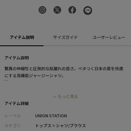
アイテム説明
サイズガイド
ユーザーレビュー
アイテム説明
驚異の伸縮性と圧倒的な肌離れの良さ。ベタつく日本の夏を快適
にする高機能ジャージーシャツ。
■デザイン
もっと見る
・ハニカム調の凹凸感があるオリジナルのドビージャージ素材を
アイテム詳細
採用し、シンプルながらも表情豊かな仕上がりに
・ポリウレタンを22%も贅沢に混紡することで、他のシャツの追
レーベル
UNION STATION
随を許さない圧倒的なストレッチ性を実現
・凹凸組織が肌への接触面積を最小限に抑え、汗をかいても肌に
カテゴリ
トップス > シャツ/ブラウス