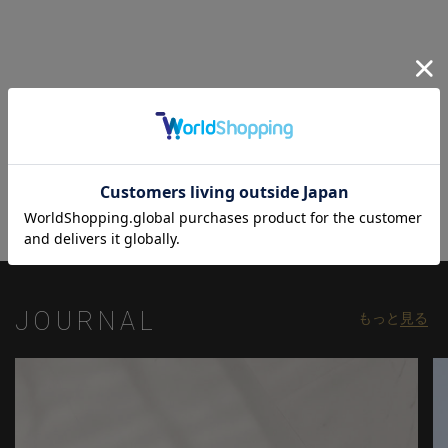
【UNION STATION by mens bigi/ユニオンステーション バイ メン
ズビギ】
アメリカントラッドを軸にアメリカンカルチャー、ストリート、
ワーク、アウトドアといった多様なスタイル・文化を柔軟に取り
入れながら、現代の大人にふさわしいファッションを追求するブ
関連商品
ランドです。
▼Instagram：@unionstation_official
JOURNAL
もっと
見る