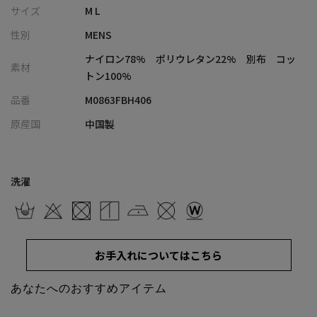
張り付かず衣服内の蒸れを逃がす清涼設計
サイズ
M L
・ナイロンベースの軽やかでタフな質感でありながら、ブランド
性別
MENS
らしいクリーンで端正なシャツの仕立てをキープ
・自宅で手軽にお手入れができ、シワにもなりにくい夏に嬉しい
ナイロン78% ポリウレタン22% 別布 コッ
素材
ハンドウォッシャブル仕様
トン100%
・男らしくミリタリーライクなカーキ、知的なネイビー、全体を
品番
M0863FBH406
引き締めるブラックの洗練された3色展開
原産国
中国製
■コーディネート提案
・スラックスやテーパードパンツと合わせたキレイめな着こなし
で、夏の快適なビジカジや大人の通勤スタイルに最適
洗濯
・フロントボタンを開けてインナーの白Tシャツにサラリと羽織れ
ば、抜群の動きやすさを活かしたアクティブな大人の休日スタイ
ルが完成
・カーキにはベージュのチノパンやハーフパンツを合わせ、ラフ
お手入れについてはこちら
さを抑えた上品なアースカラーコーディネートに
・圧倒的な軽さと高伸縮性を活かして、夏の長距離移動や出張、
あなたへのおすすめアイテム
ドライブなど、きちんと見せつつリラックスしたいシーンの相棒
として活躍する1着