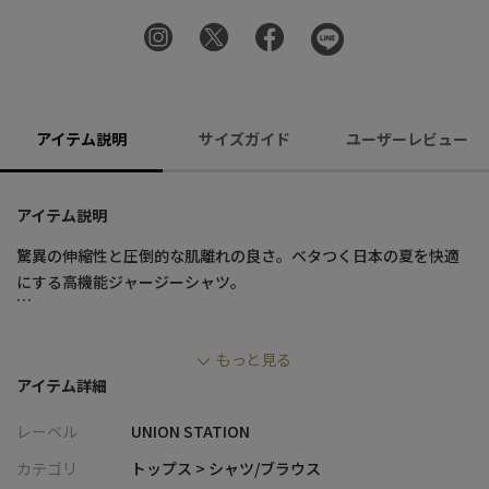
アイテム説明
サイズガイド
ユーザーレビュー
アイテム説明
驚異の伸縮性と圧倒的な肌離れの良さ。ベタつく日本の夏を快適
にする高機能ジャージーシャツ。
■デザイン
もっと見る
・ハニカム調の凹凸感があるオリジナルのドビージャージ素材を
アイテム詳細
採用し、シンプルながらも表情豊かな仕上がりに
・ポリウレタンを22%も贅沢に混紡することで、他のシャツの追
レーベル
UNION STATION
随を許さない圧倒的なストレッチ性を実現
・凹凸組織が肌への接触面積を最小限に抑え、汗をかいても肌に
カテゴリ
トップス > シャツ/ブラウス