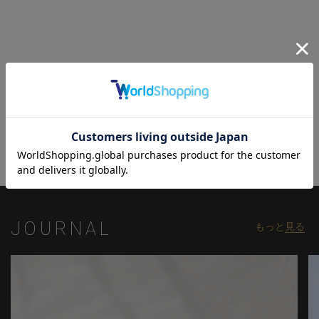
【UNION STATION by mens bigi/ユニオンステーション バイ メン
ズビギ】
アメリカントラッドを軸にアメリカンカルチャー、ストリート、
ワーク、アウトドアといった多様なスタイル・文化を柔軟に取り
入れながら、現代の大人にふさわしいファッションを追求するブ
関連商品
ランドです。
▼Instagram：@unionstation_official
JOURNAL
もっと
見る