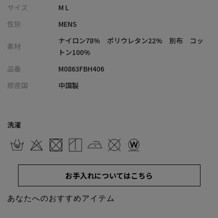
張り付かず衣服内の蒸れを逃がす清涼設計
サイズ
M L
・ナイロンベースの軽やかでタフな質感でありながら、ブランド
性別
MENS
らしいクリーンで端正なシャツの仕立てをキープ
・自宅で手軽にお手入れができ、シワにもなりにくい夏に嬉しい
ナイロン78% ポリウレタン22% 別布 コッ
素材
ハンドウォッシャブル仕様
トン100%
・男らしくミリタリーライクなカーキ、知的なネイビー、全体を
品番
M0863FBH406
引き締めるブラックの洗練された3色展開
原産国
中国製
■コーディネート提案
・スラックスやテーパードパンツと合わせたキレイめな着こなし
で、夏の快適なビジカジや大人の通勤スタイルに最適
洗濯
・フロントボタンを開けてインナーの白Tシャツにサラリと羽織れ
ば、抜群の動きやすさを活かしたアクティブな大人の休日スタイ
ルが完成
・カーキにはベージュのチノパンやハーフパンツを合わせ、ラフ
お手入れについてはこちら
さを抑えた上品なアースカラーコーディネートに
・圧倒的な軽さと高伸縮性を活かして、夏の長距離移動や出張、
あなたへのおすすめアイテム
ドライブなど、きちんと見せつつリラックスしたいシーンの相棒
として活躍する1着