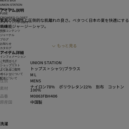
MEN’S BIGI
UNION STATION
アイテム説明
RattleTrap
FUSE
CROWDED CLOSET
驚異の伸縮性と圧倒的な肌離れの良さ。ベタつく日本の夏を快適にする
スタイリングから探す
高機能ジャージーシャツ。
SALE
情報コンテンツ
ジャーナル
■デザイン
ブログ
・ハニカム調の凹凸感があるオリジナルのドビージャージ素材を採用
お知らせ
もっと見る
カタログ
し、シンプルながらも表情豊かな仕上がりに
アイテム詳細
コンセプト
・ポリウレタンを22%も贅沢に混紡することで、他のシャツの追随を
インフォメーション
ご利用ガイド
許さない圧倒的なストレッチ性を実現
レーベル
UNION STATION
ショップリスト
・凹凸組織が肌への接触面積を最小限に抑え、汗をかいても肌に張り付
カテゴリ
トップス > シャツ/ブラウス
よくあるご質問
かず衣服内の蒸れを逃がす清涼設計
サイズ
M L
ポイントについて
配送について
・ナイロンベースの軽やかでタフな質感でありながら、ブランドらしい
性別
MENS
クリーンで端正なシャツの仕立てをキープ
ナイロン78% ポリウレタン22% 別布 コットン
素材
100%
・自宅で手軽にお手入れができ、シワにもなりにくい夏に嬉しいハンド
品番
M0863FBH406
ウォッシャブル仕様
原産国
中国製
・男らしくミリタリーライクなカーキ、知的なネイビー、全体を引き締
めるブラックの洗練された3色展開
■コーディネート提案
洗濯
・スラックスやテーパードパンツと合わせたキレイめな着こなしで、夏