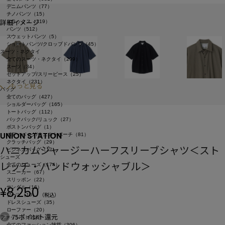
デニムパンツ（77）
チノパンツ（15）
詳細イメージ
スラックス（319）
パンツ（512）
スウェットパンツ（5）
ショートパンツ/クロップドパンツ（45）
スーツ・ネクタイ
全てのスーツ・ネクタイ（299）
スーツ（34）
セットアップ/スリーピース（25）
ネクタイ（231）
もっと見る
バッグ
全てのバッグ（427）
ショルダーバッグ（165）
トートバッグ（112）
バックパック/リュック（27）
ボストンバッグ（1）
UNION STATION
ボディバッグ/ウエストポーチ（81）
クラッチバッグ（29）
ハニカムジャージーハーフスリーブシャツ＜スト
ビジネスバッグ（12）
シューズ
レッチ・ハンドウォッシャブル＞
全てのシューズ（174）
スニーカー（67）
スリッポン（22）
¥
8,250
サンダル（16）
（税込）
ブーツ（10）
ドレスシューズ（35）
ローファー（20）
75ポイント還元
ファッション雑貨
全てのファッション雑貨（306）