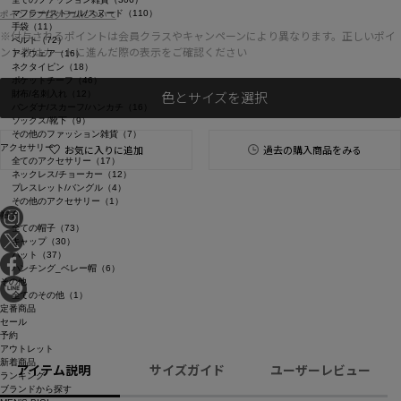
ポイントプログラムについて
マフラー/ストール/スヌード（110）
手袋（11）
※付与されるポイントは会員クラスやキャンペーンにより異なります。正しいポイ
ベルト（72）
ント数はカートに進んだ際の表示をご確認ください
アイウェア（16）
ネクタイピン（18）
ポケットチーフ（46）
色とサイズを選択
財布/名刺入れ（12）
バンダナ/スカーフ/ハンカチ（16）
ソックス/靴下（9）
その他のファッション雑貨（7）
アクセサリー
お気に入りに追加
過去の購入商品をみる
全てのアクセサリー（17）
ネックレス/チョーカー（12）
ブレスレット/バングル（4）
その他のアクセサリー（1）
帽子
全ての帽子（73）
キャップ（30）
ハット（37）
ハンチング_ベレー帽（6）
その他
全てのその他（1）
定番商品
セール
予約
アウトレット
新着商品
アイテム説明
サイズガイド
ユーザーレビュー
ランキング
ブランドから探す