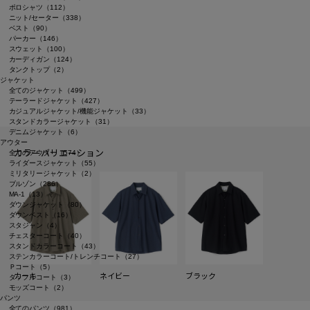
ポロシャツ（112）
ニット/セーター（338）
ベスト（90）
パーカー（146）
スウェット（100）
カーディガン（124）
タンクトップ（2）
ジャケット
全てのジャケット（499）
テーラードジャケット（427）
カジュアルジャケット/機能ジャケット（33）
スタンドカラージャケット（31）
デニムジャケット（6）
アウター
カラーバリエーション
全てのアウター（574）
ライダースジャケット（55）
ミリタリージャケット（2）
ブルゾン（286）
MA-1（13）
ダウンジャケット（80）
ダウンベスト（16）
スタジャン（4）
チェスターコート（40）
スタンドカラーコート（43）
ステンカラーコート/トレンチコート（27）
Ｐコート（5）
カーキ
ネイビー
ブラック
ダッフルコート（3）
モッズコート（2）
パンツ
全てのパンツ（981）