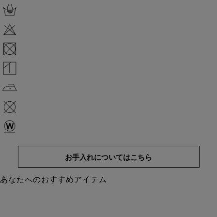
の快適なビジカジや大人の通勤スタイルに最適
・フロントボタンを開けてインナーの白Tシャツにサラリと羽織れば、
抜群の動きやすさを活かしたアクティブな大人の休日スタイルが完成
・カーキにはベージュのチノパンやハーフパンツを合わせ、ラフさを抑
えた上品なアースカラーコーディネートに
・圧倒的な軽さと高伸縮性を活かして、夏の長距離移動や出張、ドライ
ブなど、きちんと見せつつリラックスしたいシーンの相棒として活躍す
る1着
【UNION STATION by mens bigi/ユニオンステーション バイ メンズビ
ギ】
アメリカントラッドを軸にアメリカンカルチャー、ストリート、ワー
ク、アウトドアといった多様なスタイル・文化を柔軟に取り入れなが
ら、現代の大人にふさわしいファッションを追求するブランドです。
▼Instagram：@unionstation_official
お手入れについてはこちら
あなたへのおすすめアイテム