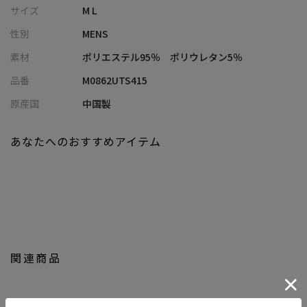
印象に
サイズ
M L
・ハンドウォッシャブル仕様で、自宅で手軽にケアが可能
性別
MENS
・シンプルながら素材感が映える、大人のためのミニマルデザイ
ン
素材
ポリエステル95％ ポリウレタン5％
品番
M0862UTS415
■コーディネート提案
・無地Tシャツ×スラックスにさらっと羽織って、上品なきれいめ
原産国
中国製
カジュアルに
・タンクトップや半袖カットソーに合わせて、軽快なレイヤード
あなたへのおすすめアイテム
スタイルに
・ワイドパンツやイージーパンツと合わせて、リラックス感のあ
る夏コーデに
・デニムと合わせて、素材感を引き立てたこなれた休日スタイル
に
・冷房対策や夕方以降の気温調整にも活躍する、持ち歩きにも便
利な一着
関連商品
■model
185cm size:L