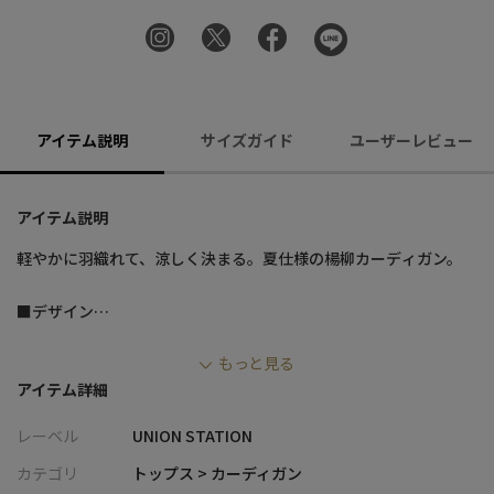
アイテム説明
サイズガイド
ユーザーレビュー
アイテム説明
軽やかに羽織れて、涼しく決まる。夏仕様の楊柳カーディガン。
■デザイン
・ストレッチ性のあるカット楊柳素材を使用し、快適な着心地を
もっと見る
実現
アイテム詳細
・表面の独特な凹凸感が肌への接地を軽減し、さらりとした着用
感
レーベル
UNION STATION
・軽量かつ通気性に優れ、暑い季節でも快適に羽織れる一着
・5分袖デザインが程よい抜け感を演出し、季節感のある軽やかな
カテゴリ
トップス > カーディガン