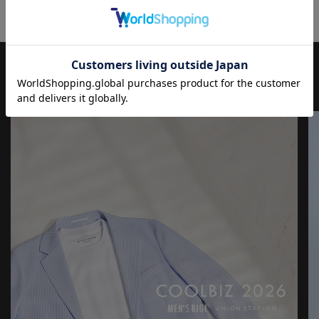
【UNION STATION by mens bigi/ユニオンステーション バイ メン
ズビギ】
アメリカントラッドを軸にアメリカンカルチャー、ストリート、
ワーク、アウトドアといった多様なスタイル・文化を柔軟に取り
JOURNAL
もっと
見る
入れながら、現代の大人にふさわしいファッションを追求するブ
ランドです。
▼Instagram：@unionstation_official