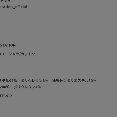
ドです。
ation_official
 STATION
 > Tシャツ/カットソー
ステル94％ ポリウレタン6％ 袖部分：ポリエステル50％
ン46％ ポリウレタン4％
UTS412