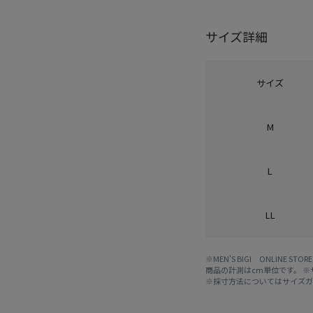
サイズ詳細
サイズ
M
L
LL
※MEN'S BIGI ONLIN
商品の計測はcm単位です。 
※採寸方法については
サイズ