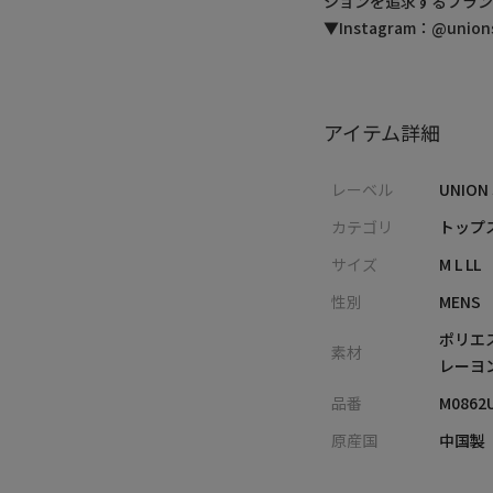
ションを追求するブラン
▼Instagram：@unionst
アイテム詳細
レーベル
UNION
カテゴリ
トップス
サイズ
M L LL
性別
MENS
ポリエ
素材
レーヨ
品番
M0862
原産国
中国製