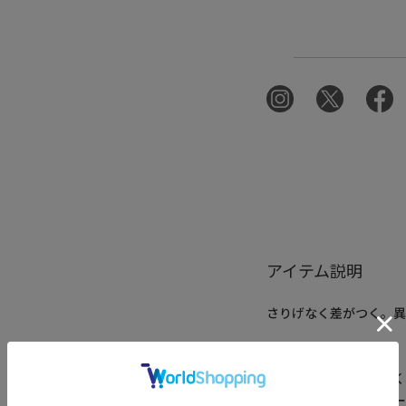
アイテム説明
さりげなく差がつく。異
■デザイン
・身頃にケーブル調ふく
・袖にはライトダンボ