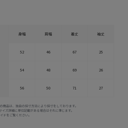
身幅
肩幅
着丈
袖丈
52
46
67
25
54
48
69
26
56
50
71
27
E STOREの商品は、独自の採寸方法により採寸をしております。
※サイズ詳細に単位記載がある場合はそれに準じます。
ガイド
をご覧ください。