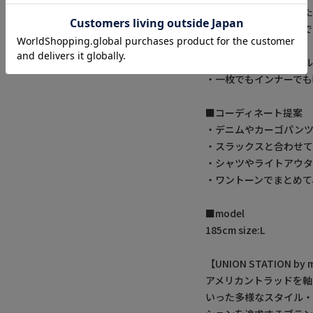
・異素材を組み合わせ
・ポリエステルベースで
・ストレッチ性に優れ
・ハンドウォッシャブ
・一枚でもインナーでも
■コーディネート提案
・デニムやカーゴパンツ
・スラックスと合わせて
・シャツやライトアウタ
・ワントーンでまとめて
■model
185cm size:L
【UNION STATION 
アメリカントラッドを軸
いった多様なスタイル