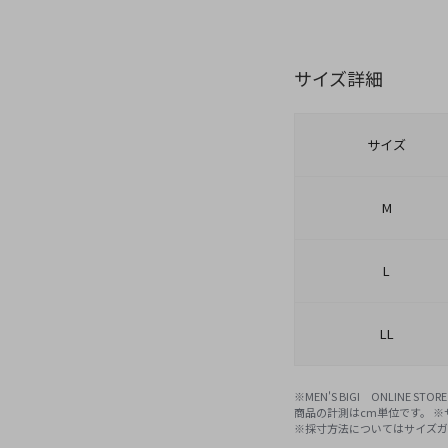
サイズ詳細
サイズ
M
L
LL
※MEN'S BIGI ONLIN
商品の計測はcm単位です。 
※採寸方法については
サイズ