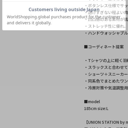
・ボタンレス仕様でサ
・透けすぎない程よい肉
・凹凸感のある素材が
・ストレッチ性に優れ
・ハンドウォッシャブ
■コーディネート提案
・Tシャツの上に軽く羽
・スラックスと合わせて
・ショーツ＋スニーカー
・同系色でまとめたワン
・冷房対策や気温調整用
■model
185cm size:L
【UNION STATION 