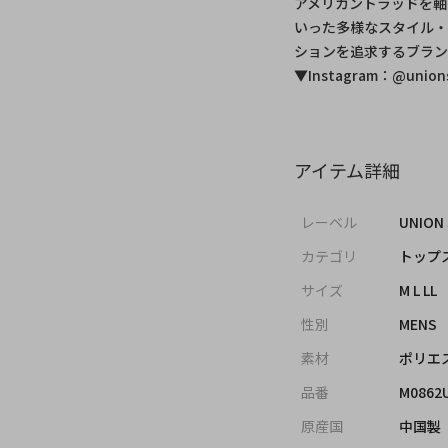
アメリカントラッドを軸
いった多様なスタイル
ションを追求するブラン
▼Instagram：@unionst
アイテム詳細
レーベル
UNION
カテゴリ
トップス
サイズ
M L LL
性別
MENS
素材
ポリエ
品番
M0862
原産国
中国製