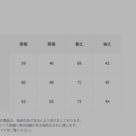
身幅
肩幅
着丈
袖丈
58
46
69
42
60
48
71
43
62
50
73
44
E STOREの商品は、独自の採寸方法により採寸をしております。
※サイズ詳細に単位記載がある場合はそれに準じます。
ガイド
をご覧ください。