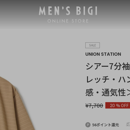
SALE
UNION STATION
シアー7分
レッチ・ハ
感・通気性
¥
7,700
% OFF
20
ポ
56ポイント還元