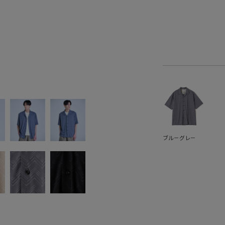
ブル－グレ－