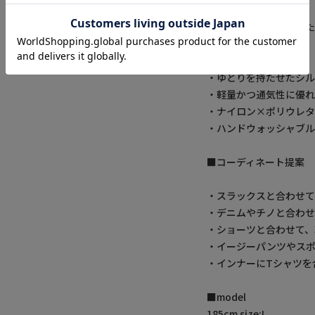
・ストレッチ性に優れた
シャツ
・さりげない織り柄が
・ゆとりを持たせたシル
・軽量かつ通気性に優
・ナイロン×ポリウレタ
・ハンドウォッシャブル
■コーディネート提案
・スラックスと合わせて
・デニムやチノと合わせ
・ショーツと合わせて、
・イージーパンツやスポ
・インナーにTシャツを
■model
185cm size:L