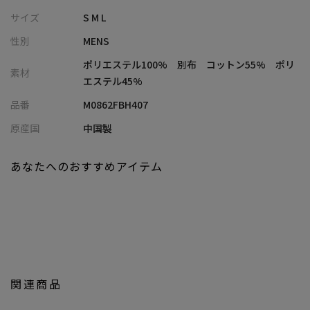
・シワになりにくく、きれいな見た目をキープできるイージーケ
サイズ
S M L
ア仕様
性別
MENS
・軽量で通気性も良く、春夏シーズンに最適な一枚
・ハンドウォッシャブル対応で、自宅でのケアも簡単
ポリエステル100% 別布 コットン55% ポリ
素材
・七分袖デザインで手首を見せることで、軽やかで抜け感のある
エステル45%
印象に
品番
M0862FBH407
■コーディネート提案
原産国
中国製
・Tシャツの上から羽織って、涼しげなレイヤードスタイルに
・スラックスと合わせて、軽快なきれいめカジュアルに
あなたへのおすすめアイテム
・ショーツと合わせて、リラックス感のある夏スタイルに
・デニムと合わせて、シンプルながら清潔感のある着こなしに
・サンダルやローファーと合わせて、大人の余裕を感じる夏コー
デに
■model
185cm size:L
関連商品
【UNION STATION by mens bigi/ユニオンステーション バイ メン