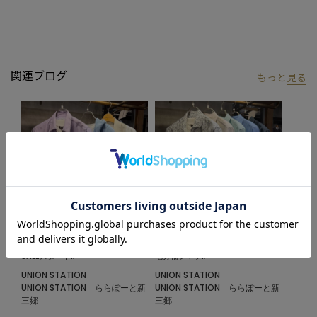
ズビギ】
アメリカントラッドを軸にアメリカンカルチャー、ストリート、
ワーク、アウトドアといった多様なスタイル・文化を柔軟に取り
入れながら、現代の大人にふさわしいファッションを追求するブ
関連ブログ
もっと
見る
ランドです。
▼Instagram：@unionstation_official
2026.06.29
2026.06.21
SALEスタート‼︎
七分袖シャツ‼︎
UNION STATION
UNION STATION
UNION STATION ららぽーと新
UNION STATION ららぽーと新
三郷
三郷