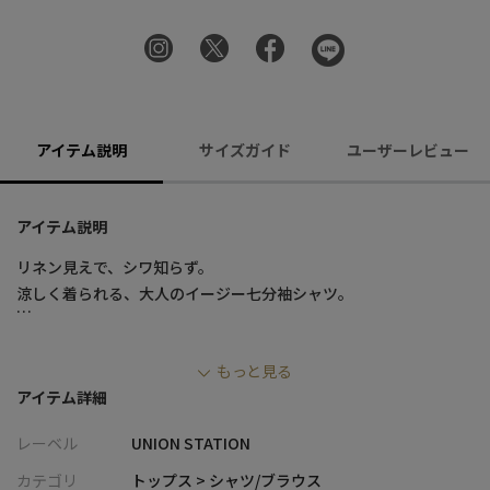
アイテム説明
サイズガイド
ユーザーレビュー
アイテム説明
リネン見えで、シワ知らず。
涼しく着られる、大人のイージー七分袖シャツ。
■デザイン
もっと見る
・リネンのようなナチュラルな風合いを再現したポリエステル素
アイテム詳細
材を使用
・ドライタッチでサラッとした肌触りが、暑い季節でも快適な着
レーベル
UNION STATION
心地
・ストレッチ性を備え、動きやすくストレスフリーに着用可能
カテゴリ
トップス > シャツ/ブラウス