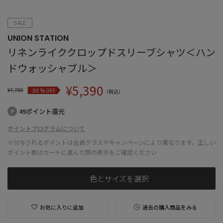
SALE
UNION STATION
リネンライククロップドスリーブシャツ＜ハン
ドウォッシャブル＞
¥
5,390
¥
7,700
% OFF
30
（税込）
49ポイント還元
ポイントプログラムについて
※付与されるポイントは会員クラスやキャンペーンにより異なります。正しい
ポイント数はカートに進んだ際の表示をご確認ください
色とサイズを選択
お気に入りに追加
過去の購入商品をみる