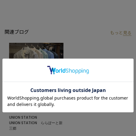
【UNION STATION by mens bigi/ユニオンステーション バイ メン
ズビギ】
アメリカントラッドを軸にアメリカンカルチャー、ストリート、
関連ブログ
もっと
見る
ワーク、アウトドアといった多様なスタイル・文化を柔軟に取り
入れながら、現代の大人にふさわしいファッションを追求するブ
ランドです。
▼Instagram：@unionstation_official
2026.06.21
七分袖シャツ‼︎
UNION STATION
UNION STATION ららぽーと新
三郷