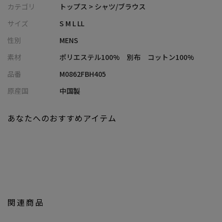
・七分袖デザインで、軽快さと大人らしさを両立
カテゴリ
トップス > シャツ/ブラウス
・無地から花柄まで揃えた豊富なカラーバリエーションで、スタ
サイズ
S M L LL
イリングの幅が広がる
性別
MENS
・ハンドウォッシャブル対応で、デイリーに使いやすいイージー
ケア仕様
素材
ポリエステル100% 別布 コットン100%
品番
M0862FBH405
■コーディネート提案
・チノパンやスラックスと合わせて、涼しげで品のある大人カジ
原産国
中国製
ュアルに
・デニムと合わせて、軽快でこなれた休日スタイルに
あなたへのおすすめアイテム
・ショーツと組み合わせて、リラックス感のある夏らしい着こな
しに
・インナーに無地Tを合わせて羽織りとして使い、レイヤードスタ
イルを楽しむ
・ブルー系やミントグリーンでまとめて、季節感のある爽やかな
コーディネートに
関連商品
■model
185cm size:L