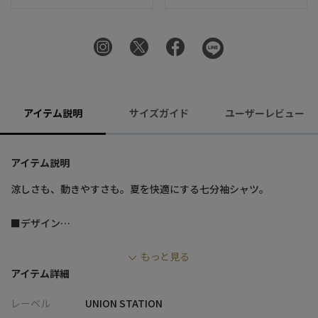
アイテム説明
サイズガイド
ユーザーレビュー
アイテム説明
涼しさも、動きやすさも。夏を快適にする七分袖シャツ。
■デザイン
・プリントシアサッカー素材を使用し、軽やかで清涼感のある仕
もっと見る
上がり
アイテム詳細
・表面の凹凸感により肌への接地面が少なく、ベタつきにくい快
適な着心地
レーベル
UNION STATION
・ストレッチ性を備え、動きやすくストレスフリーに着用可能