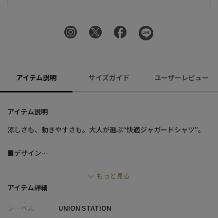
アイテム説明
サイズガイド
ユーザーレビュー
アイテム説明
涼しさも、動きやすさも。大人が選ぶ“快適ジャガードシャツ”。
■デザイン
・清涼感のあるナイロンリンクスジャガード素材を使用し、見た
もっと見る
目にも軽やかな印象
アイテム詳細
・凹凸感のあるジャガード組織で肌離れが良く、汗ばむ季節でも
快適な着心地
レーベル
UNION STATION
・カットソー素材ならではの高いストレッチ性でストレスフリー