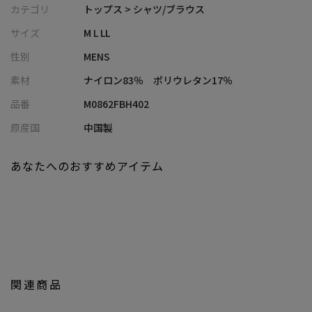
な着用感
カテゴリ
トップス > シャツ/ブラウス
・ベーシックなレギュラーカラーで、カジュアルからきれいめま
サイズ
M L LL
で幅広く対応
性別
MENS
・接触冷感機能付きで、着た瞬間からひんやりとした着心地を実
現
素材
ナイロン83％ ポリウレタン17％
・マシンウォッシャブル仕様でデイリーに使いやすいイージーケ
品番
M0862FBH402
アアイテム
原産国
中国製
■コーディネート提案
・スラックスと合わせて、清潔感のあるきれいめカジュアルスタ
あなたへのおすすめアイテム
イルに
・イージーパンツやショーツと合わせて、リラックス感のある夏
の休日スタイルに
・インナーに無地Tを合わせて軽く羽織れば、温度調整もできるレ
イヤードスタイルに
・同系色でまとめたワントーンコーデで、大人っぽく洗練された
印象に
関連商品
■同型商品（別品番）のご案内