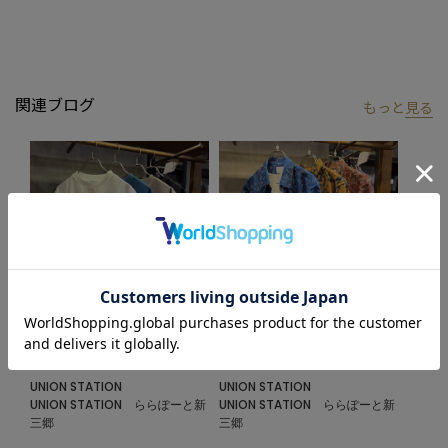
ご希望のカラー・サイズが完売の場合は、同型商品のページに在
庫がある場合がございます。あわせてご確認ください。
品番：
M0863FBH402
商品名：
ストレッチナイロンリンクスハーフスリーブシャツ
関連ブログ
もっと
見る
■model
185cm size:L
【UNION STATION by mens bigi/ユニオンステーション バイ メン
ズビギ】
アメリカントラッドを軸にアメリカンカルチャー、ストリート、
ワーク、アウトドアといった多様なスタイル・文化を柔軟に取り
入れながら、現代の大人にふさわしいファッションを追求するブ
ランドです。
2026.07.09
2026.06.18
▼Instagram：@unionstation_official
高機能アイテム‼︎
半袖シャツ‼︎
UNION STATION
UNION STATION
UNION STATION ららぽーと新
UNION STATION ららぽーと新
三郷
三郷