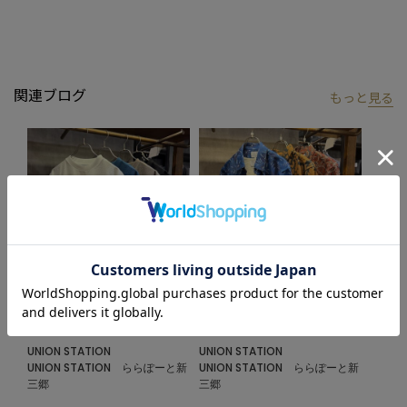
ご希望のカラー・サイズが完売の場合は、同型商品のページに在
庫がある場合がございます。あわせてご確認ください。
品番：
M0863FBH402
商品名：
ストレッチナイロンリンクスハーフスリーブシャツ
関連ブログ
もっと
見る
■model
185cm size:L
【UNION STATION by mens bigi/ユニオンステーション バイ メン
ズビギ】
アメリカントラッドを軸にアメリカンカルチャー、ストリート、
ワーク、アウトドアといった多様なスタイル・文化を柔軟に取り
入れながら、現代の大人にふさわしいファッションを追求するブ
ランドです。
2026.07.09
2026.06.18
▼Instagram：@unionstation_official
高機能アイテム‼︎
半袖シャツ‼︎
UNION STATION
UNION STATION
UNION STATION ららぽーと新
UNION STATION ららぽーと新
三郷
三郷