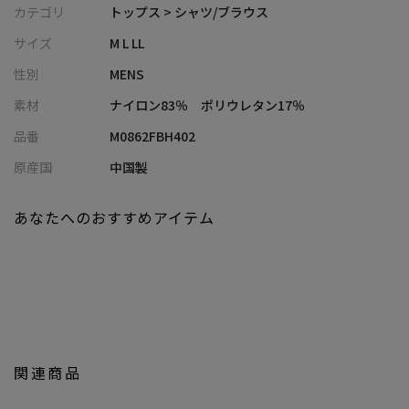
な着用感
カテゴリ
トップス > シャツ/ブラウス
・ベーシックなレギュラーカラーで、カジュアルからきれいめま
サイズ
M L LL
で幅広く対応
性別
MENS
・接触冷感機能付きで、着た瞬間からひんやりとした着心地を実
現
素材
ナイロン83％ ポリウレタン17％
・マシンウォッシャブル仕様でデイリーに使いやすいイージーケ
品番
M0862FBH402
アアイテム
原産国
中国製
■コーディネート提案
・スラックスと合わせて、清潔感のあるきれいめカジュアルスタ
あなたへのおすすめアイテム
イルに
・イージーパンツやショーツと合わせて、リラックス感のある夏
の休日スタイルに
・インナーに無地Tを合わせて軽く羽織れば、温度調整もできるレ
イヤードスタイルに
・同系色でまとめたワントーンコーデで、大人っぽく洗練された
印象に
関連商品
■同型商品（別品番）のご案内