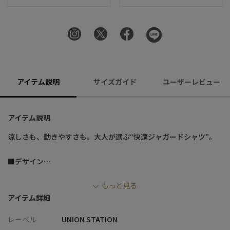
アイテム説明
サイズガイド
ユーザーレビュー
アイテム説明
涼しさも、動きやすさも。大人が選ぶ“快適ジャガードシャツ”。
■デザイン
・清涼感のあるナイロンリンクスジャガード素材を使用し、見た
もっと見る
目にも軽やかな印象
アイテム詳細
・凹凸感のあるジャガード組織で肌離れが良く、汗ばむ季節でも
快適な着心地
レーベル
UNION STATION
・カットソー素材ならではの高いストレッチ性でストレスフリー