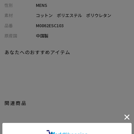
性別
MENS
◆通勤・通学などのデイリーユースから、大切な人へのギフトや
ちょっとしたプレゼントにも最適な、毎日使えるベーシックアイ
素材
コットン ポリエステル ポリウレタン
テムです。
品番
M0862ESC103
【Healthknit/ヘルスニット】
原産国
中国製
アメリカの西部開拓時代が終焉を終えた1900年、テネシー州ノッ
クスビルに高品質なアンダーニットウェアメーカーとして誕生し
あなたへのおすすめアイテム
ました。
高品質に裏付された確かな着心地と耐久性で、全米に広く名をと
どろかせた100年以上愛される老舗ブランドです。
関連商品