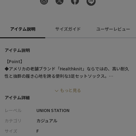
アイテム説明
サイズガイド
ユーザーレビュー
アイテム説明
【Point】
◆アメリカの老舗ブランド「Healthknit」ならではの、高い耐久
性と抜群の履き心地を誇る便利な3足セットソックス。
◆スニーカーから見えるすっきりとしたショート丈。履き口のリ
もっと見る
ブが足元をスマートに見せ、アンクルパンツなどの裾からちらり
アイテム詳細
と覗かせるだけでこなれ感を演出。
◆足底はクッション性抜群のパイル仕様で、ふんわり快適な履き
レーベル
UNION STATION
心地が長時間持続。さらにコットン混素材の優れた通気性で、ム
レにくいのも魅力。
カテゴリ
カジュアル
◆無地ベースがシンプルかつおしゃれの王道を行く、どんなコー
サイズ
F
ディネートにもハマる飽きないデザイン。