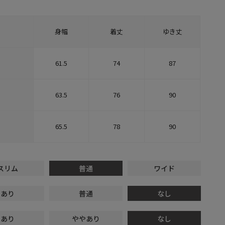
身幅
着丈
ゆき丈
61.5
74
87
63.5
76
90
65.5
78
90
スリム
普通
ワイド
あり
普通
なし
あり
ややあり
なし