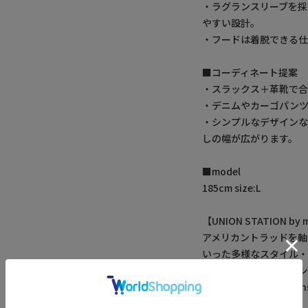
・ラグランスリーブを採
やすい設計。
・フードは着脱できる
■コーディネート提案
・スラックス＋革靴で
・デニムやカーゴパンツ
・シンプルなデザインな
しの幅が広がります。
■model
185cm size:L
【UNION STATION 
アメリカントラッドを軸
いった多様なスタイル
ションを追求するブラン
▼Instagram：@unionst