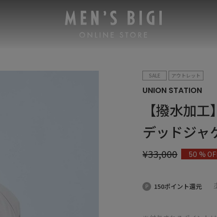
SALE
アウトレット
UNION STATION
【撥水加工
デッドジャ
¥
33,000
% OF
50
150ポイント還元