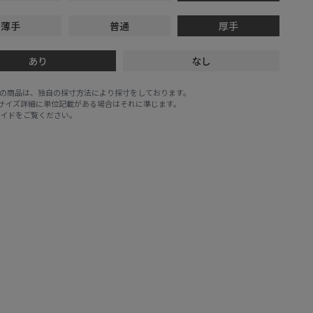
薄手
普通
厚手
あり
なし
E STOREの商品は、独自の採寸方法により採寸をしております。
※サイズ詳細に単位記載がある場合はそれに準じます。
ガイド
をご覧ください。