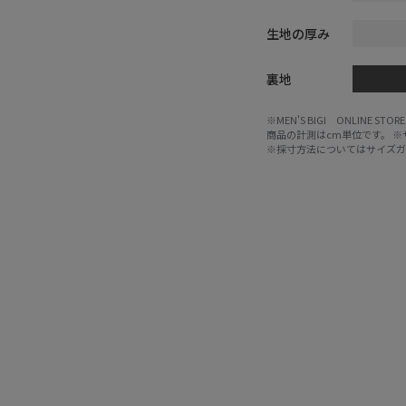
生地の厚み
裏地
※MEN'S BIGI ONLIN
商品の計測はcm単位です。 
※採寸方法については
サイズ