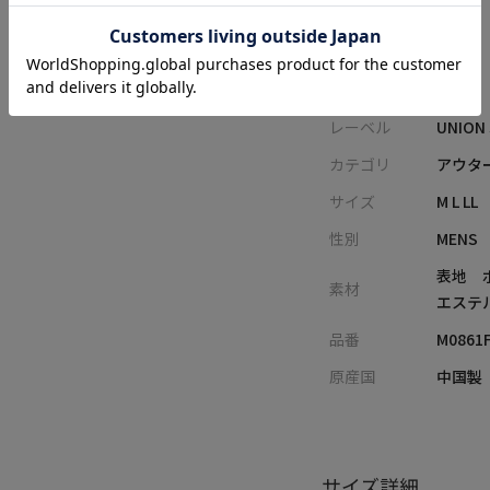
アイテム詳細
レーベル
UNION
カテゴリ
アウター
サイズ
M L LL
性別
MENS
表地 
素材
エステル
品番
M0861
原産国
中国製
サイズ詳細