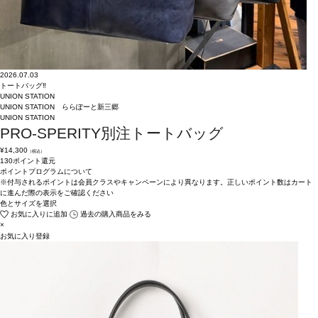
2026.07.03
トートバッグ‼︎
UNION STATION
UNION STATION ららぽーと新三郷
UNION STATION
PRO-SPERITY別注トートバッグ
¥
14,300
（税込）
130ポイント還元
ポイントプログラムについて
※付与されるポイントは会員クラスやキャンペーンにより異なります。正しいポイント数はカート
に進んだ際の表示をご確認ください
色とサイズを選択
お気に入りに追加
過去の購入商品をみる
×
お気に入り登録