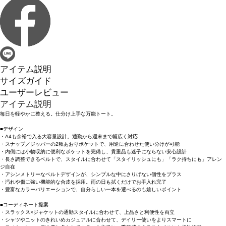
アイテム説明
サイズガイド
ユーザーレビュー
アイテム説明
毎日を軽やかに整える。仕分け上手な万能トート。
■デザイン
・A4も余裕で入る大容量設計。通勤から週末まで幅広く対応
・スナップ／ジッパーの2種あおりポケットで、用途に合わせた使い分けが可能
・内側には小物収納に便利なポケットを完備し、貴重品も迷子にならない安心設計
・長さ調整できるベルトで、スタイルに合わせて「スタイリッシュにも」「ラク持ちにも」アレン
ジ自在
・アシンメトリーなベルトデザインが、シンプルな中にさりげない個性をプラス
・汚れや傷に強い機能的な合皮を採用。雨の日も拭くだけでお手入れ完了
・豊富なカラーバリエーションで、自分らしい一本を選べるのも嬉しいポイント
■コーディネート提案
・スラックス×ジャケットの通勤スタイルに合わせて、上品さと利便性を両立
・シャツやニットのきれいめカジュアルに合わせて、デイリー使いをよりスマートに