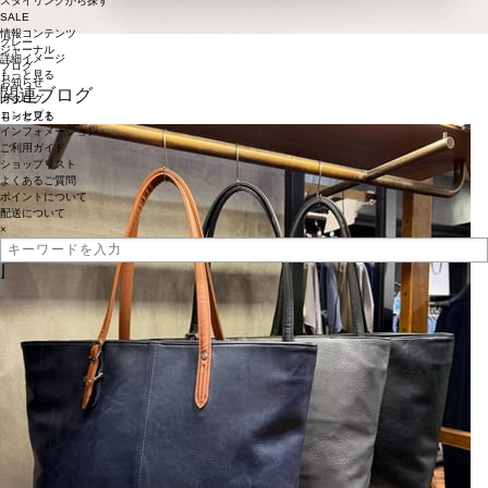
スタイリングから探す
SALE
情報コンテンツ
グレー
ジャーナル
詳細イメージ
ブログ
もっと見る
お知らせ
関連ブログ
カタログ
コンセプト
もっと
見る
インフォメーション
ご利用ガイド
ショップリスト
よくあるご質問
ポイントについて
配送について
×