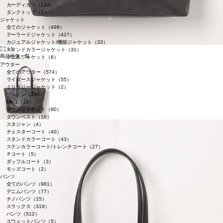
カーディガン（124）
タンクトップ（2）
ジャケット
全てのジャケット（499）
テーラードジャケット（427）
カジュアルジャケット/機能ジャケット（33）
|
1
スタンドカラージャケット（31）
商品画像一覧
デニムジャケット（6）
アウター
全てのアウター（574）
ライダースジャケット（55）
ミリタリージャケット（2）
ブルゾン（286）
MA-1（13）
ダウンジャケット（80）
ダウンベスト（16）
スタジャン（4）
チェスターコート（40）
スタンドカラーコート（43）
ステンカラーコート/トレンチコート（27）
Ｐコート（5）
ダッフルコート（3）
モッズコート（2）
パンツ
全てのパンツ（981）
デニムパンツ（77）
チノパンツ（15）
スラックス（319）
パンツ（512）
スウェットパンツ（5）