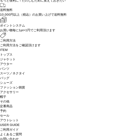
もっと便利に！たのしむために覚えておきたい
送料無料
10,000円以上（税込）のお買い上げで送料無料
ポイントシステム
お買い物毎に1pt=1円でご利用頂けます
ご利用方法
ご利用方法をご確認頂けます
ITEM
トップス
ジャケット
アウター
パンツ
スーツ／ネクタイ
バッグ
シューズ
ファッション雑貨
アクセサリー
帽子
その他
定番商品
予約
セール
アウトレット
USER GUIDE
ご利用ガイド
よくあるご質問
お問い合わせ