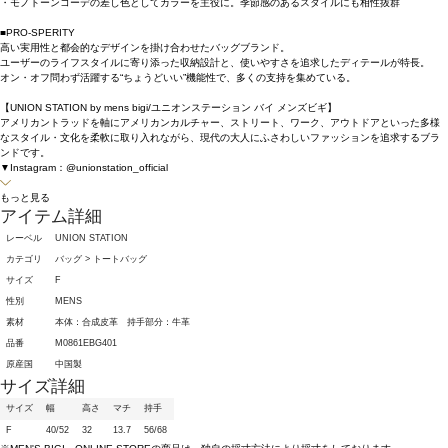
・モノトーンコーデの差し色としてカラーを主役に。季節感のあるスタイルにも相性抜群
■PRO-SPERITY
高い実用性と都会的なデザインを掛け合わせたバッグブランド。
ユーザーのライフスタイルに寄り添った収納設計と、使いやすさを追求したディテールが特長。
オン・オフ問わず活躍する“ちょうどいい”機能性で、多くの支持を集めている。
【UNION STATION by mens bigi/ユニオンステーション バイ メンズビギ】
アメリカントラッドを軸にアメリカンカルチャー、ストリート、ワーク、アウトドアといった多様
なスタイル・文化を柔軟に取り入れながら、現代の大人にふさわしいファッションを追求するブラ
ンドです。
▼Instagram：@unionstation_official
もっと見る
アイテム詳細
レーベル
UNION STATION
カテゴリ
バッグ > トートバッグ
サイズ
F
性別
MENS
素材
本体：合成皮革 持手部分：牛革
品番
M0861EBG401
原産国
中国製
サイズ詳細
サイズ
幅
高さ
マチ
持手
F
40/52
32
13.7
56/68