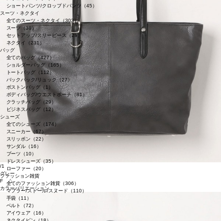
ショートパンツ/クロップドパンツ（45）
スーツ・ネクタイ
全てのスーツ・ネクタイ（303）
スーツ（38）
セットアップ/スリーピース（25）
ネクタイ（231）
バッグ
全てのバッグ（427）
ショルダーバッグ（165）
トートバッグ（112）
バックパック/リュック（27）
ボストンバッグ（1）
ボディバッグ/ウエストポーチ（81）
クラッチバッグ（29）
ビジネスバッグ（12）
シューズ
全てのシューズ（174）
スニーカー（67）
スリッポン（22）
サンダル（16）
ブーツ（10）
ドレスシューズ（35）
/1
ローファー（20）
グレー
ファッション雑貨
F △
全てのファッション雑貨（306）
カラーバリエーション
マフラー/ストール/スヌード（110）
手袋（11）
ベルト（72）
アイウェア（16）
ネクタイピン（18）