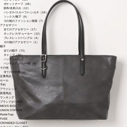
ポケットチーフ（46）
財布/名刺入れ（12）
バンダナ/スカーフ/ハンカチ（16）
ソックス/靴下（9）
その他のファッション雑貨（7）
アクセサリー
全てのアクセサリー（17）
ネックレス/チョーカー（12）
ブレスレット/バングル（4）
その他のアクセサリー（1）
帽子
全ての帽子（73）
キャップ（30）
ハット（37）
ハンチング_ベレー帽（6）
その他
全てのその他（1）
定番商品
セール
予約
アウトレット
新着商品
ランキング
ブランドから探す
MEN’S BIGI
UNION STATION
RattleTrap
FUSE
CROWDED CLOSET