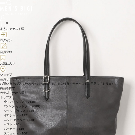
0
ようこそゲスト様
ログイン
会員登録
お気に入り
ショップ
会員サービス
お買い物をお楽しみいただくためのさまざまな特典・サービスをご用意しております。
商品を探す
カテゴリーから探す
トップス
全てのトップス（2635）
Tシャツ/カットソー（888）
シャツ/ブラウス（835）
ポロシャツ（112）
ニット/セーター（338）
ベスト（90）
パーカー（146）
スウェット（100）