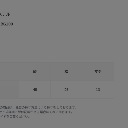
ステル
EBG109
縦
横
マチ
48
29
13
E STOREの商品は、独自の採寸方法により採寸をしております。
※サイズ詳細に単位記載がある場合はそれに準じます。
ガイド
をご覧ください。