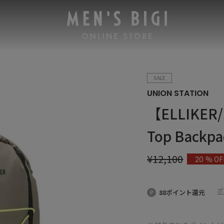
SALE
UNION STATION
【ELLIKER
Top Backpa
¥
12,100
% OF
20
ポ
88ポイント還元