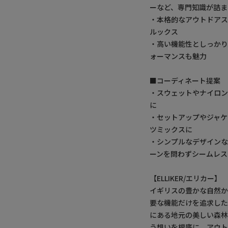
ーなど、専門知識が詰ま
・本格的なアウトドア
ルックス
・高い機能性としっか
ォーマンスも魅力
■コーディネート提案
・スウェットやナイロ
に
・セットアップやジャ
ツミックスに
・シンプルなデザインな
ーンを問わずシームレス
【ELLIKER/エリカー】
イギリスの豊かな自然か
要な機能だけを追求し
にある地元の美しい森林地帯か
う想いを根底に、アウ