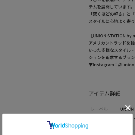
テムを展開しています。
「驚くほどの軽さ」と
スタイルに心地よく寄り
【UNION STATION 
アメリカントラッドを軸
いった多様なスタイル
ションを追求するブラン
▼Instagram：@unionst
アイテム詳細
レーベル
UNION
カテゴリ
バッグ 
サイズ
F