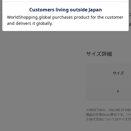
性別
MENS
素材
ポリエ
品番
M0861
サイズ詳細
サイズ
F
※MEN'S BIGI ONLIN
商品の計測はcm単位です。 
※採寸方法については
サイズ