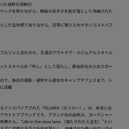
った抜群の収納力
スペックを持ちながら、無駄な派手さを削ぎ落とした洗練された
りとした生地感でありながら、日常に取り入れやすいコストパフ
ンブルゾンと合わせた、王道のアウトドア・カジュアルスタイル
ケットスタイルの「外し」として投入し、都会的な大人のスポー
ので、毎日の通勤・通学から週末のキャンプやフェスまで、シ
に活躍
らインスパイアされた「ELLIKER（エリカー）」は、本当に必
たアウトドアブランドです。ブランド名の由来は、ヨークシャー
ら。“Life in the slow lane.（満たされた人生を）”とい
トドアに不要な派手さを削ぎ落とし、洗練された使いやすいアイ