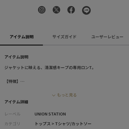
アイテム説明
サイズガイド
ユーザーレビュー
アイテム説明
ジャケットに映える、清潔感キープの専用ロンT。
【特徴】
・細番手シルケットスムース素材で上品な光沢と滑らかな肌触り
もっと見る
・後衿の幅を調整し、皮脂汚れが付きにくいジャケット専用設計
アイテム詳細
・衿リブの編み立てがさりげないアクセントに
・デオドラント機能素材を使用し、汗ばむ季節も快適
レーベル
UNION STATION
【コーディネート提案】
カテゴリ
トップス > Tシャツ/カットソー