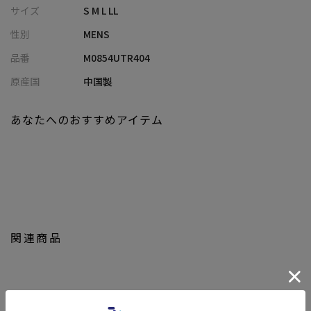
・ジャケットのインナーとして、オンオフ問わず清潔感あるスタ
サイズ
S M L LL
イルに
性別
MENS
・シャツの下に重ねて、快適さと上品さを両立
・一枚で着ても大人のシンプルスタイルを演出
品番
M0854UTR404
原産国
中国製
model:182cm size:L
あなたへのおすすめアイテム
関連商品