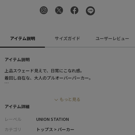
アイテム説明
サイズガイド
ユーザーレビュー
アイテム説明
上品スウェード見えで、日常にこなれ感。
着回し自在な、大人のプルオーバーパーカー。
【特徴】
もっと見る
・ストレッチ性のあるフェイクスウェードポンチ素材を使用し
アイテム詳細
た、定番人気のプルオーバーパーカー
・しっとりとした質感とスエードライクな表情が、カジュアルす
レーベル
UNION STATION
ぎず上品な印象に
・リラックスフィットで抜け感があり、デイリーに使いやすいシ
カテゴリ
トップス > パーカー