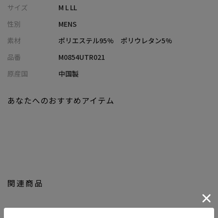
ルエット
サイズ
M L LL
・新色としてC/#2 杢グレー、C/#3 キャメル、C/#4 グリーンが登
性別
MENS
場し、スタイリングの幅が広がるラインナップに
・ベーシックなデザインながら素材の表情でしっかり差がつく、
素材
ポリエステル95% ポリウレタン5%
大人カジュアルにぴったりの一枚
品番
M0854UTR021
【コーディネート提案】
原産国
中国製
・スラックスと合わせて“キレイめパーカーコーデ”に。街でもオ
フィスカジュアルでも映えるスタイルに
あなたへのおすすめアイテム
・カーゴパンツやデニムでラフに合わせても、素材の上品さが大
人っぽさをキープ
・シャツやロンTとのレイヤードでトレンド感ある着こなしに
・同素材のパンツやブルゾンと合わせて、セットアップライクに
着こなすのも◎
・カラー違いで揃えて、気分やコーデに合わせた使い分けもおす
すめ
関連商品