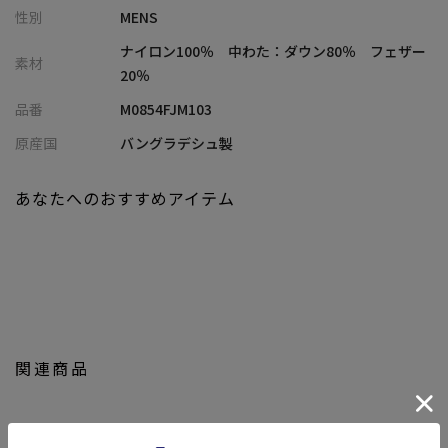
性別
MENS
を両立
・バックパック使用時の耐久性を高める肩部分の補強や、裾アジ
ナイロン100％ 中わた：ダウン80％ フェザー
素材
ャスターなど機能的な仕様も充実
20％
・フード付きならではの防寒性と、スタイリングのアクセントに
品番
M0854FJM103
なるシルエット
原産国
バングラデシュ製
■コーディネート提案
・スウェットやフーディーとのレイヤードで、ボリューム感を活
あなたへのおすすめアイテム
かしたストリートスタイルに
・デニムやカーゴパンツと合わせて、王道アウトドアミックスコ
ーデに
・スラックスやニットと組み合わせ、スポーティさを抑えた都会
的カジュアルに
【THE NORTH FACE】
関連商品
1968年にアメリカ・カリフォルニア州サンフランシスコにて、登
山家のダグラス・トンプキンスによって創業。
ブランド第一号の製品「スリーピングバッグ」は業界初の最低温