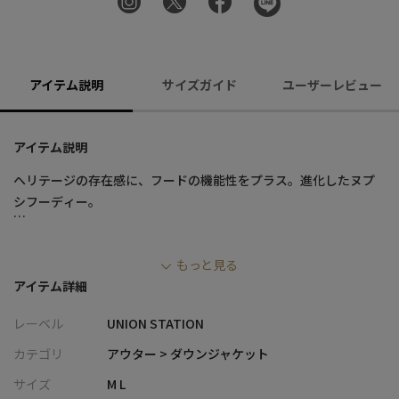
アイテム説明
サイズガイド
ユーザーレビュー
アイテム説明
ヘリテージの存在感に、フードの機能性をプラス。進化したヌプ
シフーディー。
■デザイン
もっと見る
・1992年のエクスペディションモデルをルーツに持つヌプシジャ
アイテム詳細
ケットを、フーディ仕様にアップデート
・当時のボリューム感やディテールを踏襲しつつ、現代的なバラ
レーベル
UNION STATION
ンスに調整したサイズ感
・40Dリップストップナイロンに撥水加工を施し、タフさと軽量
カテゴリ
アウター > ダウンジャケット
性、天候対応力を両立
サイズ
M L
・中わたにはリサイクルダウンを採用し、高い保温性と環境配慮