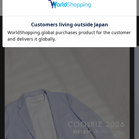
度規格を表示したことで顧客より厚い信頼を得た。
その後も真の機能性の追求と自然との共存を目指して、すべての
製品を開発している。
【UNION STATION by mens bigi/ユニオンステーション バイ メン
JOURNAL
もっと
見る
ズビギ】
アメリカントラッドを軸にアメリカンカルチャー、ストリート、
ワーク、アウトドアといった多様なスタイル・文化を柔軟に取り
入れながら、現代の大人にふさわしいファッションを追求するブ
ランドです。
▼Instagram：@unionstation_official