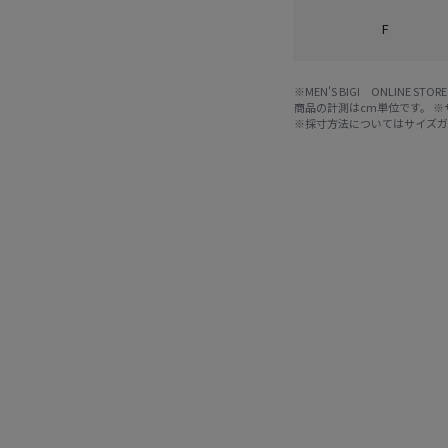
F
※MEN'S BIGI ONLIN
商品の計測はcm単位です。 
※採寸方法については
サイズ