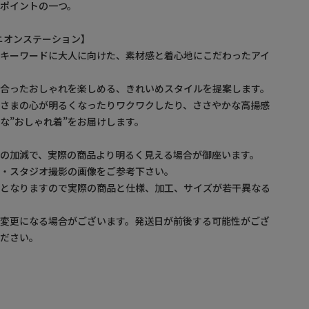
ポイントの一つ。
/ ユニオンステーション】
をキーワードに大人に向けた、素材感と着心地にこだわったアイ
に合ったおしゃれを楽しめる、きれいめスタイルを提案します。
なさまの心が明るくなったりワクワクしたり、ささやかな高揚感
な”おしゃれ着”をお届けします。
の加減で、実際の商品より明るく見える場合が御座います。
プ・スタジオ撮影の画像をご参考下さい。
ルとなりますので実際の商品と仕様、加工、サイズが若干異なる
が変更になる場合がございます。発送日が前後する可能性がござ
ください。