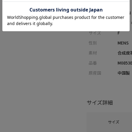
レーベル
UNION
カテゴリ
バッグ 
サイズ
F
性別
MENS
素材
合成皮
品番
M0853
原産国
中国製
サイズ詳細
サイズ