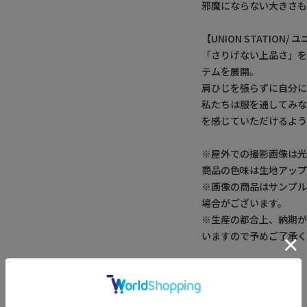
邪魔にならない大きさも
【UNION STATION
「さりげない上品さ」
テムを展開。
肩ひじを張らずに自分
私たちは服を通してみ
を感じていただけるよう
※屋外での撮影画像は光
商品の色味は生地アッ
※画像の商品はサンプ
場合がございます。
※生産の都合上、納期
いますので予めご了承
アイテム詳細