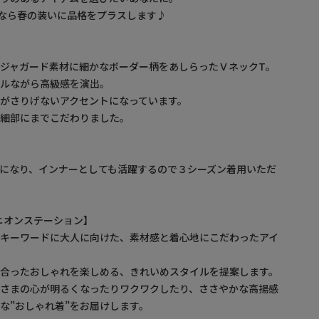
なら春の装いに品格をプラスします♪
ジャガード素材に細かなボーダー柄をあしらったＶネックT。
プルながら高級感を演出。
がさりげないアクセントになっています。
ど細部にまでこだわりました。
になり、インナーとしても活躍するので３シーズン着用いただ
/ ユニオンステーション】
をキーワードに大人に向けた、素材感と着心地にこだわったアイ
に合ったおしゃれを楽しめる、きれいめスタイルを提案します。
なさまの心が明るくなったりワクワクしたり、ささやかな高揚感
な”おしゃれ着”をお届けします。