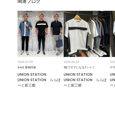
関連ブログ
2025.07.03
2025.06.23
202
SALE 夏物特集
1枚でサマになるTシャツ
デ
UNION STATION
UNION STATION
UN
UNION STATION ららぽ
UNION STATION ららぽ
UN
ーと新三郷
ーと新三郷
ー