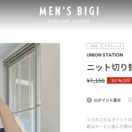
SALE
アウトレット
UNION STATION
ニット切り替
¥
7,150
% OFF
50
ポ
32ポイント還元
※付与されるポイントは
数はカートに進んだ際