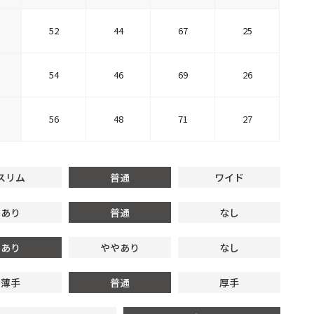
52
44
67
25
54
46
69
26
56
48
71
27
スリム
普通
ワイド
あり
普通
なし
あり
ややあり
なし
薄手
普通
厚手