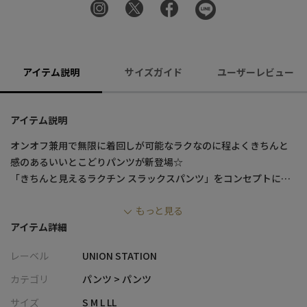
アイテム説明
サイズガイド
ユーザーレビュー
アイテム説明
オンオフ兼用で無限に着回しが可能なラクなのに程よくきちんと
感のあるいいとこどりパンツが新登場☆
「きちんと見えるラクチン スラックスパンツ」をコンセプトに、
綺麗目なスラックスとイージーパンツを掛け合わせたハイブリッ
もっと見る
トなニューモデル。
アイテム詳細
裾口やセンタークリーツでスラックスの要素をベースとしなが
ら、腰回りやポケットはスウェットパンツのようなイージーなデ
レーベル
UNION STATION
ィテールを持ち合わせたアイテム。
カテゴリ
パンツ > パンツ
■素材・ディティール
サイズ
S M L LL