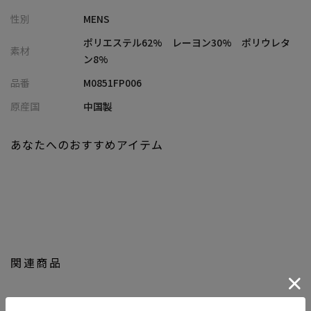
ウエストにドローコードを配置しラクな履き心地なのに、ワンタ
性別
MENS
ックにセンタープレス入りできちんと感もしっかりとある良いと
こどりスラックス。
ポリエステル62% レーヨン30% ポリウレタ
素材
細身すぎずワイドすぎないややテーパードシルエットなのですっ
ン8%
きりとお召しいただけます。
品番
M0851FP006
普段使いはもちろん、オフィス使いなどにもおススメ◎シーズン
レスで着回せる素材感も魅力なので、是非様々な着回しをお楽し
原産国
中国製
みいただきたい一着です。
あなたへのおすすめアイテム
【UNION STATION/ ユニオンステーション】
「さりげない上品さ」をキーワードに大人に向けた、素材感と着
心地にこだわったアイテムを展開。
肩ひじを張らずに自分に合ったおしゃれを楽しめる、きれいめス
タイルを提案します。
私たちは服を通してみなさまの心が明るくなったりワクワクした
関連商品
り、ささやかな高揚感を感じていただけるような”おしゃれ着”を
お届けします。