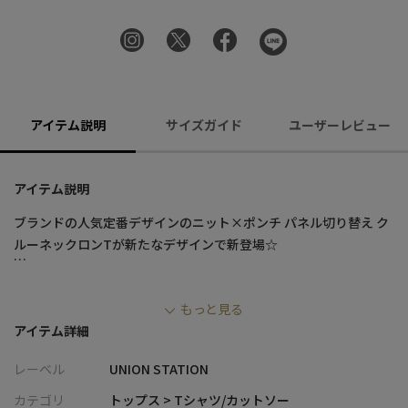
アイテム説明
サイズガイド
ユーザーレビュー
アイテム説明
ブランドの人気定番デザインのニット×ポンチ パネル切り替え ク
ルーネックロンTが新たなデザインで新登場☆
ダンボール素材と前身頃にストレッチ性に優れたＰＢＴ糸を使用
もっと見る
したカラーブロック仕様のドッキングスウェット。
アイテム詳細
１枚でのスタイリングはもちろん、アウターのインナー使いとし
てアクセントになる便利アイテム。
レーベル
UNION STATION
【デザイン/素材】
カテゴリ
トップス > Tシャツ/カットソー