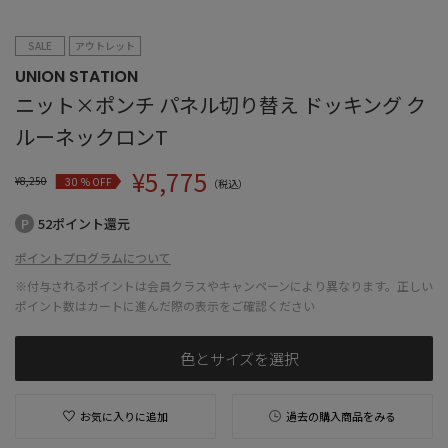
SALE
アウトレット
UNION STATION
ニット×ポンチ パネル切り替え ドッキング ク
ルーネックロンT
¥
5,775
¥
8,250
% OFF
30
（税込）
52ポイント還元
ポイントプログラムについて
※付与されるポイントは会員クラスやキャンペーンにより異なります。正しい
ポイント数はカートに進んだ際の表示をご確認ください
色とサイズを選択
お気に入りに追加
過去の購入商品をみる