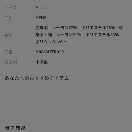
異なる素材で切替を施し、シンプルながらもしっかりと存在感も
サイズ
M L LL
あります。
性別
MENS
秋口のジャケットやカーディガンのインナー使いに、また1枚で着
用しても着こなしに差がつく1枚となります。
前身頃 レーヨン72％ ポリエステル28％ 後
素材
身頃・袖 レーヨン51％ ポリエステル43％
【UNION STATION/ ユニオンステーション】
ポリウレタン6％
「さりげない上品さ」をキーワードに大人に向けた、素材感と着
品番
M0843UTR019
心地にこだわったアイテムを展開。
肩ひじを張らずに自分に合ったおしゃれを楽しめる、きれいめス
原産国
中国製
タイルを提案します。
私たちは服を通してみなさまの心が明るくなったりワクワクした
あなたへのおすすめアイテム
り、ささやかな高揚感を感じていただけるような”おしゃれ着”を
お届けします。
※屋外での撮影画像は光の加減で、実際の商品より明るく見える
場合が御座います。
商品の色味は生地アップ・スタジオ撮影の画像をご参考下さい。
※画像の商品はサンプルとなりますので実際の商品と仕様、加
関連商品
工、サイズが若干異なる場合がございます。