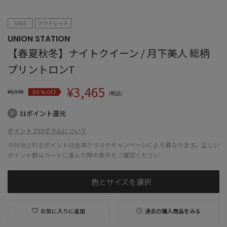
SALE
アウトレット
UNION STATION
【春夏秋冬】ナイトクイーン / 月下美人 総柄
プリントロンT
¥
3,465
¥
6,930
% OFF
50
（税込）
31ポイント還元
ポイントプログラムについて
※付与されるポイントは会員クラスやキャンペーンにより異なります。正しい
ポイント数はカートに進んだ際の表示をご確認ください
色とサイズを選択
お気に入りに追加
過去の購入商品をみる