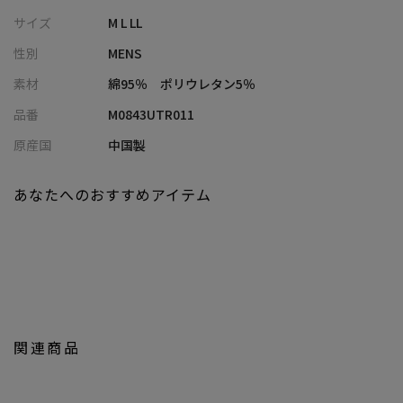
ーディネートに。
サイズ
M L LL
秋には無地のジャケットやカーディガンと組み合わせることで、
性別
MENS
インナーの柄がワンポイントとなります。
季節ごとにコーディネートの幅が広がる、一枚で存在感を放つシ
素材
綿95％ ポリウレタン5％
ャツです。
品番
M0843UTR011
【春夏秋冬】
原産国
中国製
変化を続け、人も服もそれに寄り添う。
日本の四季に咲く花や植物、実る果物などをモチーフにオリジナ
あなたへのおすすめアイテム
ルグラフィックをこだわりの生地に落とし込んだ唯一無二のアイ
テム展開。
アイコニックな総柄に個性が光るブランドのサブレーベル
が-2023A/W Change the seasons- より登場。
【UNION STATION/ ユニオンステーション】
「さりげない上品さ」をキーワードに大人に向けた、素材感と着
関連商品
心地にこだわったアイテムを展開。
肩ひじを張らずに自分に合ったおしゃれを楽しめる、きれいめス
タイルを提案します。