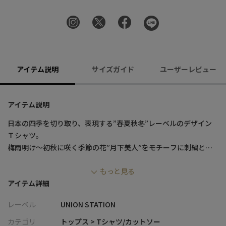
アイテム説明
サイズガイド
ユーザーレビュー
アイテム説明
日本の四季を切り取り、表現する”春夏秋冬”レーベルのデザイン
Ｔシャツ。
梅雨明け～初秋に咲く季節の花”月下美人”をモチーフに刺繍とプ
リントで表現しました。
もっと見る
咲いては散るを繰り返すこの花の花言葉は”はかない美” ”はかない
アイテム詳細
恋”。表地は肌触りの良いシルケットスムースを使用。
レーベル
UNION STATION
【スタイリング】
キレイめなスキニーやワイドパンツと合わせると、落ち着いたコ
カテゴリ
トップス > Tシャツ/カットソー