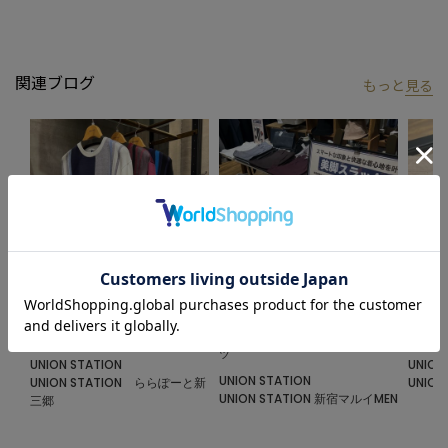
私たちは服を通してみなさまの心が明るくなったりワクワクした
り、ささやかな高揚感を感じていただけるような”おしゃれ着”を
お届けします。
関連ブログ
もっと
見る
※屋外での撮影画像は光の加減で、実際の商品より明るく見える
場合が御座います。
商品の色味は生地アップ・スタジオ撮影の画像をご参考下さい。
※画像の商品はサンプルとなりますので実際の商品と仕様、加
工、サイズが若干異なる場合がございます。
※ご注文いただいた予約商品のお届け時期の確認は、注文履歴ペ
ージより行えます。
2024.10.18
2024.10.12
2024.1
インナー続々入荷
ハイパーストレッチヘリンボンパン
トリコ
ツ
UNION STATION
UNION
UNION STATION
UNION STATION ららぽーと新
UNIO
UNION STATION 新宿マルイMEN
三郷