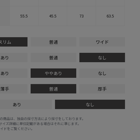
55.5
45.5
73
63.5
スリム
普通
ワイド
あり
普通
なし
あり
ややあり
なし
薄手
普通
厚手
あり
なし
E STOREの商品は、独自の採寸方法により採寸をしております。
※サイズ詳細に単位記載がある場合はそれに準じます。
ガイド
をご覧ください。