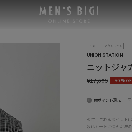
SALE
アウトレット
UNION STATION
ニットジャ
¥
17,600
% OF
50
ポ
80ポイント還元
※付与されるポイントは
数はカートに進んだ際