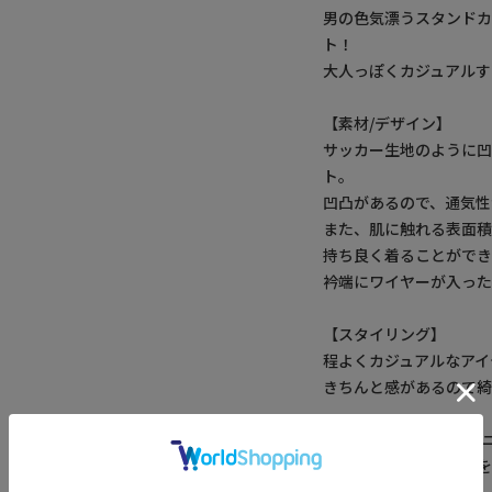
男の色気漂うスタンド
ト！
大人っぽくカジュアルす
【素材/デザイン】
サッカー生地のように凹
ト。
凹凸があるので、通気性
また、肌に触れる表面積
持ち良く着ることができ
衿端にワイヤーが入った
【スタイリング】
程よくカジュアルなアイ
きちんと感があるので綺
【UNION STATION
「さりげない上品さ」