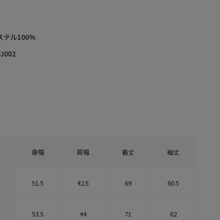
ステル100%
J002
身幅
肩幅
着丈
袖丈
51.5
42.5
69
60.5
53.5
44
71
62