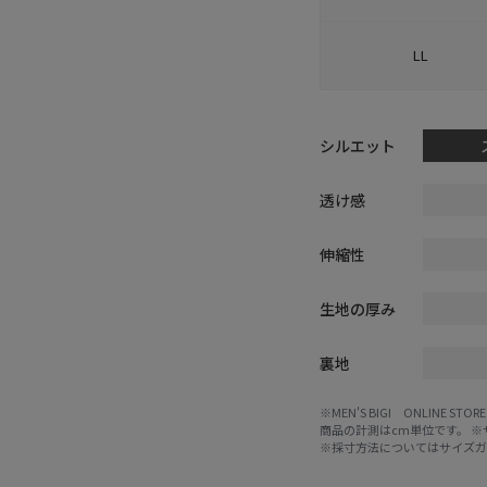
LL
シルエット
透け感
伸縮性
生地の厚み
裏地
※MEN'S BIGI ONLIN
商品の計測はcm単位です。 
※採寸方法については
サイズ