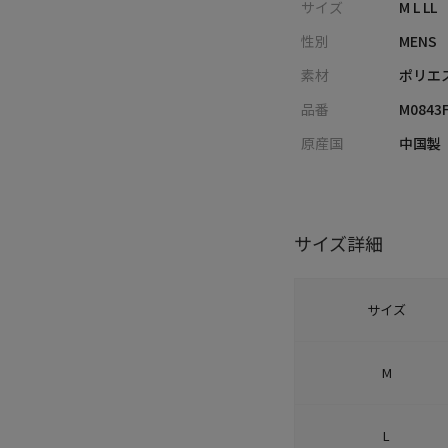
サイズ
M L LL
性別
MENS
素材
ポリエ
品番
M0843F
原産国
中国製
サイズ詳細
サイズ
M
L