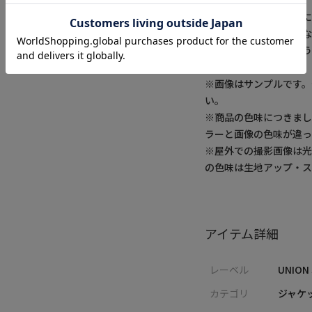
テムを展開。
肩ひじを張らずに自分
私たちは服を通してみ
を感じていただけるよう
※画像はサンプルです
い。
※商品の色味につきまし
ラーと画像の色味が違っ
※屋外での撮影画像は光
の色味は生地アップ・
アイテム詳細
レーベル
UNION
カテゴリ
ジャケ