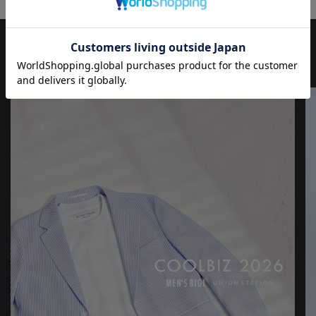
※屋外での撮影画像は光の加減で、実際の商品より明るく見える
場合が御座います。商品の色味は生地アップ・スタジオ撮影の画
像をご参考下さい。
JOURNAL
もっと
見る
※画像の商品はサンプルとなりますので実際の商品と仕様、加
工、サイズが若干異なる場合がございます。