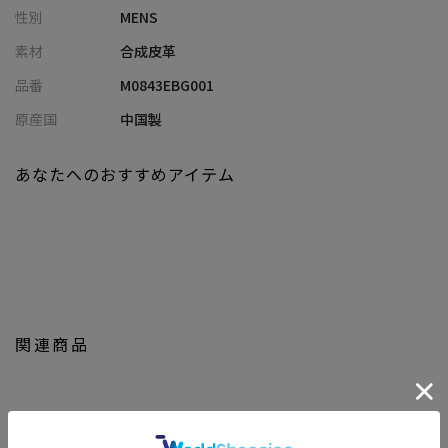
性別
MENS
【Prosperity/プロスペリティ】
素材
合成皮革
Prosperity(プロスペリティ)とは、「繁栄・成功・幸運」を意味
品番
M0843EBG001
しています。
いつもあなたの隣にいる存在でありたい。多くの人の様々な分岐
原産国
中国製
点を共に歩み成功と繁栄の願いを込めたブランドです。人生の
様々なシーンに対して、その時々の流行を取り入れ、メンズやレ
あなたへのおすすめアイテム
ディースといった固定概念をなくし、ファッション性、機能性、
使いやすさに溢れたバッグブランドです。
【UNION STATION/ ユニオンステーション】
「さりげない上品さ」をキーワードに大人に向けた、素材感と着
心地にこだわったアイテムを展開。
肩ひじを張らずに自分に合ったおしゃれを楽しめる、きれいめス
関連商品
タイルを提案します。
私たちは服を通してみなさまの心が明るくなったりワクワクした
り、ささやかな高揚感を感じていただけるような”おしゃれ着”を
お届けします。