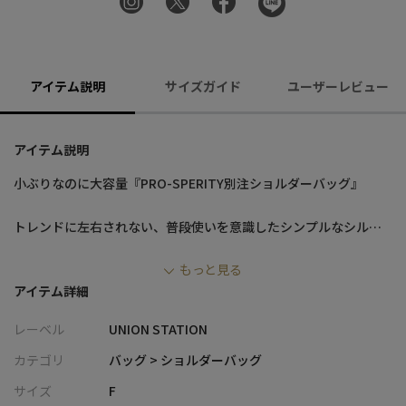
アイテム説明
サイズガイド
ユーザーレビュー
アイテム説明
小ぶりなのに大容量『PRO-SPERITY別注ショルダーバッグ』
トレンドに左右されない、普段使いを意識したシンプルなシルエ
ットを追究しました。
もっと見る
合わせやすくお手入れ簡単で実用的な逸品です♪
アイテム詳細
【素材/デザイン】
レーベル
UNION STATION
PRO-SPERITY( プロスペリティ ) を素材別注。
サフィーアーノ素材とスムース素材の切り替えバッグ。
カテゴリ
バッグ > ショルダーバッグ
シックで落ち着いた表情が魅力的。
サイズ
F
小ぶりな見た目以上の収納力を実現しました。