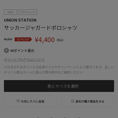
SALE
アウトレット
UNION STATION
サッカージャガードポロシャツ
¥
4,400
¥
8,800
% OFF
50
（税込）
40ポイント還元
ポイントプログラムについて
※付与されるポイントは会員クラスやキャンペーンにより異なります。正しい
ポイント数はカートに進んだ際の表示をご確認ください
色とサイズを選択
お気に入りに追加
過去の購入商品をみる