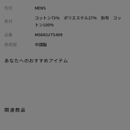
細かな凹凸があり、ドライなタッチの生地感です。
性別
MENS
【style】
コットン73% ポリエステル27% 別布 コッ
素材
細身のパンツはもちろん、ハーフパンツを合わせたリゾートスタ
トン100%
イルがピッタリ。
品番
M0841UTS409
ジャケットのインナーとしてもサマになる一枚です。
原産国
中国製
【UNION STATION/ ユニオンステーション】
「さりげない上品さ」をキーワードに大人に向けた、素材感と着
あなたへのおすすめアイテム
心地にこだわったアイテムを展開。
肩ひじを張らずに自分に合ったおしゃれを楽しめる、きれいめス
タイルを提案します。
私たちは服を通してみなさまの心が明るくなったりワクワクした
り、ささやかな高揚感を感じていただけるような”おしゃれ着”を
お届けします。
関連商品
※屋外での撮影画像は光の加減で、実際の商品より明るく見える
場合が御座います。商品の色味は生地アップ・スタジオ撮影の画
像をご参考下さい。