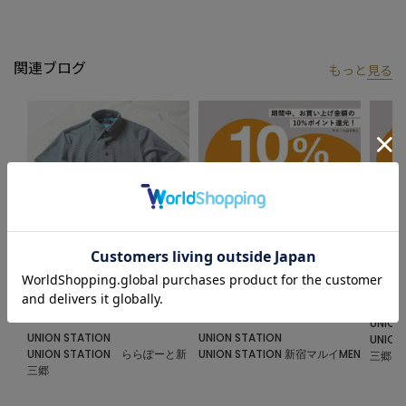
※画像の商品はサンプルとなりますので実際の商品と仕様、加
工、サイズが若干異なる場合がございます。
関連ブログ
もっと
見る
2024.06.14
2024.05.17
2024.0
女子ウケ良すぎる、拘りすぎたポロ
10％ポイント還元キャンペーン開催
お得す
シャツ
のお知らせ
UNION
UNION STATION
UNION STATION
UNIO
UNION STATION ららぽーと新
UNION STATION 新宿マルイMEN
三郷
三郷