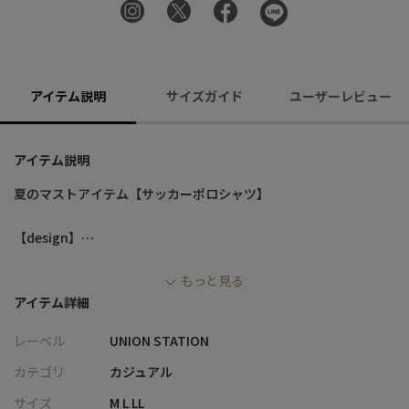
アイテム説明
サイズガイド
ユーザーレビュー
アイテム説明
夏のマストアイテム【サッカーポロシャツ】
【design】
ボタンダウンカラーの半袖ポロシャツ。
もっと見る
レギュラーフィットでご用意しました。
アイテム詳細
シンプルなデザインに映えるフラワープリントの裏地が印象の良
いアイテムです。
レーベル
UNION STATION
【fabric】
カテゴリ
カジュアル
コットン×ポリエステル素材の生地を使用。
サイズ
M L LL