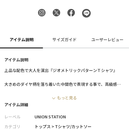
アイテム説明
サイズガイド
ユーザーレビュー
アイテム説明
上品な配色で大人を演出『ジオメトリックパターンＴシャツ』
大きめのダイヤ柄を落ち着いた中間色で表現する事で、高級感の
あるＴシャツに仕上げました。
もっと見る
アウターのインナーとしてのご利用だけでなく、これ1枚で着用し
アイテム詳細
ても存在感があるので、
長い期間にわたってご利用頂けます。
レーベル
UNION STATION
【素材/デザイン】
カテゴリ
トップス > Tシャツ/カットソー