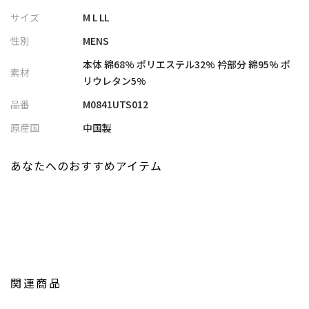
コットンとポリエステルの混紡素材を使用。
サイズ
M L LL
ゆったりとしたシルエットと軽やかな素材感で、リラックス感あ
性別
MENS
ふれる仕上がり。
本体 綿68% ポリエステル32% 衿部分 綿95% ポ
素材
【スタイリング】
リウレタン5%
細めのパンツから少しゆとりのあるパンツまで、幅広いボトムス
品番
M0841UTS012
をお選び頂けます。
春先は一枚着としても様になり、インナーとしても活躍するので
原産国
中国製
３シーズン着用いただけます。
あなたへのおすすめアイテム
【UNION STATION/ ユニオンステーション】
「さりげない上品さ」をキーワードに大人に向けた、素材感と着
心地にこだわったアイテムを展開。
肩ひじを張らずに自分に合ったおしゃれを楽しめる、きれいめス
タイルを提案します。
私たちは服を通してみなさまの心が明るくなったりワクワクした
り、ささやかな高揚感を感じていただけるような”おしゃれ着”を
関連商品
お届けします。