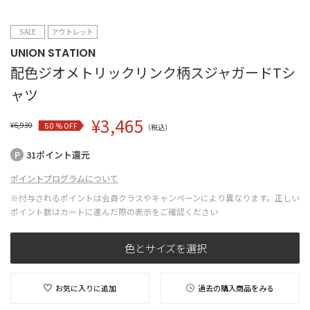
SALE
アウトレット
UNION STATION
配色ジオメトリックリンク柄スジャガードTシ
ャツ
¥
3,465
¥
6,930
% OFF
50
（税込）
31ポイント還元
ポイントプログラムについて
※付与されるポイントは会員クラスやキャンペーンにより異なります。正しい
ポイント数はカートに進んだ際の表示をご確認ください
色とサイズを選択
お気に入りに追加
過去の購入商品をみる