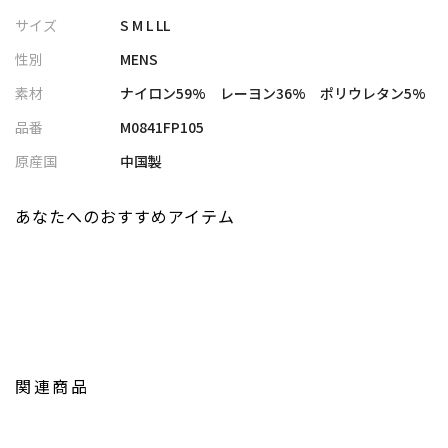
良好。
サイズ
S M L LL
ストレッチ性や滑らかさを持ちつつも、ハリがあって丈夫でシワ
性別
MENS
になりにくいことが魅力です。
素材
ナイロン59% レーヨン36% ポリウレタン5%
同素材のパーカーやブルゾンと合わせることでセットアップコー
品番
M0841FP105
ディネートも可能。
ジャケットを合わせての、キレイめコーディネートもキマります
原産国
中国製
し
カーディガンやパーカーでやわらかい雰囲気を演出し、違う表情
あなたへのおすすめアイテム
でもお楽しみいただけます。
＜セットアップ対応＞
対応品番：M0841UTR111、M0841UTR112
【Prosperity/プロスペリティ】
Prosperity(プロスペリティ)とは、「繁栄・成功・幸運」を意味
関連商品
しています。
いつもあなたの隣にいる存在でありたい。多くの人の様々な分岐
点を共に歩み成功と繁栄の願いを込めたブランドです。