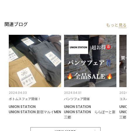
人生の様々なシーンに対して、その時々の流行を取り入れ、メン
ズやレディースといった固定概念をなくし、
ファッション性、機能性、使いやすさに溢れたバッグブランドで
関連ブログ
もっと
見る
す。
【UNION STATION/ ユニオンステーション】
「さりげない上品さ」をキーワードに大人に向けた、素材感と着
心地にこだわったアイテムを展開。
肩ひじを張らずに自分に合ったおしゃれを楽しめる、きれいめス
タイルを提案します。
私たちは服を通してみなさまの心が明るくなったりワクワクした
り、ささやかな高揚感を感じていただけるような”おしゃれ着”を
お届けします。
2024.04.03
2024.04.01
2024.0
ボトムスフェア開催！
パンツフェア開催
コスパ最
※屋外での撮影画像は光の加減で、実際の商品より明るく見える
UNION STATION
UNION STATION
UNION
場合が御座います。商品の色味は生地アップ・スタジオ撮影の画
UNION STATION 新宿マルイMEN
UNION STATION ららぽーと新
UNIO
三郷
三郷
像をご参考下さい。
※画像の商品はサンプルとなりますので実際の商品と仕様、加