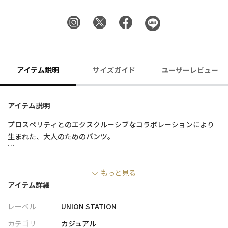
アイテム説明
サイズガイド
ユーザーレビュー
アイテム説明
プロスペリティとのエクスクルーシブなコラボレーションにより
生まれた、大人のためのパンツ。
プロスペリティのバッグに施されている金具を、パンツのバック
もっと見る
ポケットに装飾。
アイテム詳細
バックポケットのラインとサイドポケットのジッパーも、目を引
くアクセントになっています。
レーベル
UNION STATION
ポンチ素材はジャージー素材の一種で、手触りがよく履き心地も
カテゴリ
カジュアル