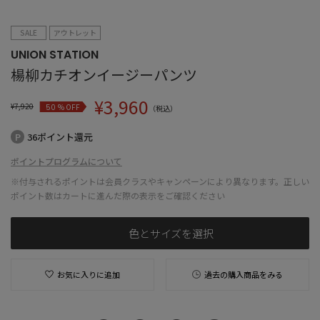
SALE
アウトレット
UNION STATION
楊柳カチオンイージーパンツ
¥
3,960
¥
7,920
% OFF
50
（税込）
36ポイント還元
ポイントプログラムについて
※付与されるポイントは会員クラスやキャンペーンにより異なります。正しい
ポイント数はカートに進んだ際の表示をご確認ください
色とサイズを選択
お気に入りに追加
過去の購入商品をみる