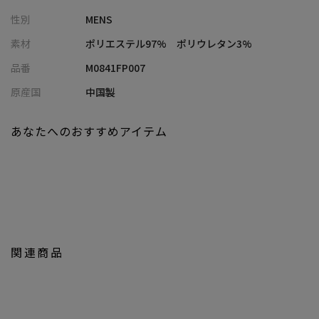
幅広い体型をカバーし、上品なルックスとラフな着心地が叶う、
性別
MENS
絶妙なバランスの一本です。
素材
ポリエステル97% ポリウレタン3%
高級感のあるルックスでカジュアルなTシャツと合わせても上品な
品番
M0841FP007
大人スタイルを演出します。
原産国
中国製
同素材のオープンカラーシャツと合わせたセットアップスタイル
もおすすめです。
あなたへのおすすめアイテム
【同素材/セットアップ対応アイテム】
M0841FBH011 / 楊柳カチオン半袖開襟シャツ
M0841FPH009 / 楊柳カチオンショートパンツ
【UNION STATION/ ユニオンステーション】
「さりげない上品さ」をキーワードに大人に向けた、素材感と着
関連商品
心地にこだわったアイテムを展開。
肩ひじを張らずに自分に合ったおしゃれを楽しめる、きれいめス
タイルを提案します。
私たちは服を通してみなさまの心が明るくなったりワクワクした