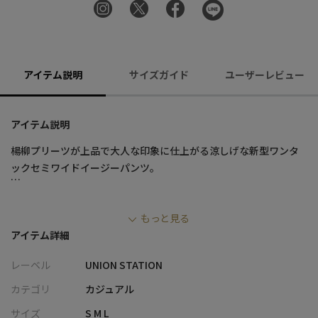
アイテム説明
サイズガイド
ユーザーレビュー
アイテム説明
楊柳プリーツが上品で大人な印象に仕上がる涼しげな新型ワンタ
ックセミワイドイージーパンツ。
さらりとした軽やかな着用感で、爽やかにスタイリングすること
もっと見る
ができます。
アイテム詳細
特徴的なシワ感が単調になりがちなコーデに表情をもたせてくれ
ます。
レーベル
UNION STATION
ウエストゴム仕様、サイド＆バックポケット付きなのも嬉しいポ
カテゴリ
カジュアル
イント。
サイズ
S M L