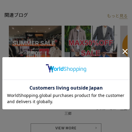
り、ささやかな高揚感を感じていただけるような”おしゃれ着”を
お届けします。
関連ブログ
もっと
見る
※屋外での撮影画像は光の加減で、実際の商品より明るく見える
場合が御座います。商品の色味は生地アップ・スタジオ撮影の画
像をご参考下さい。
※画像の商品はサンプルとなりますので実際の商品と仕様、加
工、サイズが若干異なる場合がございます。
2024.06.25
2024.06.21
2024.0
サマーセールを開催中!!!
「MAX50%OFF SALE」 SALE品し
お得す
か紹介しません。
UNION STATION
UNION
UNION STATION
UNION STATION 新宿マルイMEN
UNIO
UNION STATION ららぽーと新
三郷
三郷
VIEW MORE