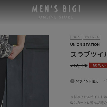
SALE
アウトレット
UNION STATION
スラブツイ
¥
12,100
% OF
50
ポ
55ポイント還元
※付与されるポイントは
数はカートに進んだ際