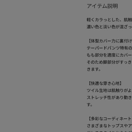
アイテム説明
軽くカラっとした、肌
濃い色と淡い色が混ざっ
【体型カバー力に裏付
テーパードパンツ特有
もも部分を適度にカバ
そのため脚部分がすっき
きます。
【快適な穿き心地】
ツイル生地は肌触りがよ
ストレッチ性があり動
す。
【多彩なコーディネート
さまざまなトップスやア