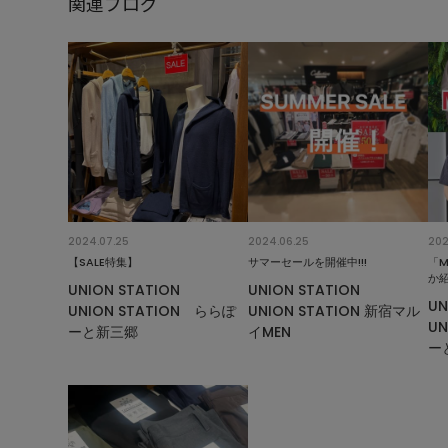
関連ブログ
2024.07.25
2024.06.25
202
【SALE特集】
サマーセールを開催中!!!
「M
か
UNION STATION
UNION STATION
UN
UNION STATION ららぽ
UNION STATION 新宿マル
UN
ーと新三郷
イMEN
ー