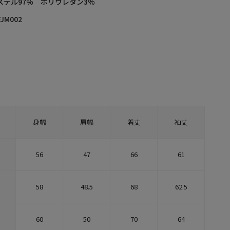
ステル97% ポリウレタン3%
FJM002
身幅
肩幅
着丈
袖丈
56
47
66
61
58
48.5
68
62.5
60
50
70
64