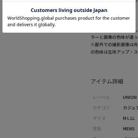
を感じていただけるよう
※画像はサンプルです
い。
※商品の色味につきまし
ラーと画像の色味が違っ
※屋外での撮影画像は光
の色味は生地アップ・
アイテム詳細
レーベル
UNION
カテゴリ
カジュ
サイズ
M L LL
性別
MENS