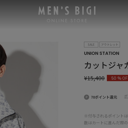
SALE
アウトレット
UNION STATION
カットジャ
¥
15,400
% OF
50
ポ
70ポイント還元
※付与されるポイントは
数はカートに進んだ際