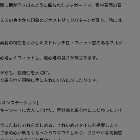
面に柄が浮き出るように織られたジャガードで、素材表面の表
ＩＸの爽やかな印象のジオメトリックパターンが乗り、他には
ー素材の特性を活かしたストレッチ性・フィット感のあるブルゾ
心地よくフィットし、着心地の良さが際立ちます。
ながらも、独自性を大切に。
な着心地を同時に手に入れたい方にぴったりです。
/ ユニオンステーション】
をキーワードに大人に向けた、素材感と着心地にこだわったアイ
に合ったおしゃれを楽しめる、きれいめスタイルを提案します。
なさまの心が明るくなったりワクワクしたり、ささやかな高揚感