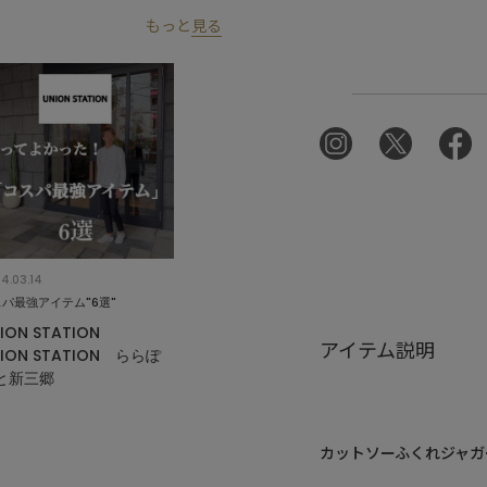
もっと
見る
4.03.14
パ最強アイテム"6選"
ION STATION
アイテム説明
ION STATION ららぽ
と新三郷
カットソーふくれジャガ