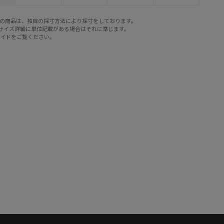
E STOREの商品は、独自の採寸方法により採寸をしております。
※サイズ詳細に単位記載がある場合はそれに準じます。
ガイド
をご覧ください。