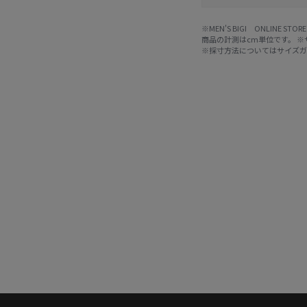
※MEN'S BIGI ONLIN
商品の計測はcm単位です。 
※採寸方法については
サイズ