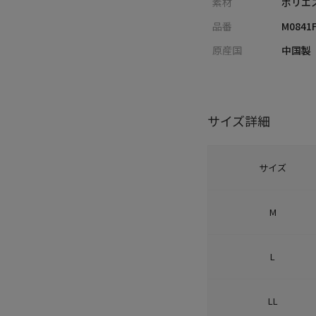
素材
ポリエ
品番
M0841
原産国
中国製
サイズ詳細
サイズ
M
L
LL