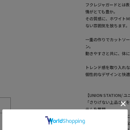
フクレジャガードとは表
情がとても豊か。
その質感に、ホワイトＭ
ない雰囲気を放ちます。
一重の作りでカットソ
ン。
動きやすさと共に、体に
トレンド感を取り入れ
個性的なデザインと快適
【UNION STATION
「さりげない上品さ」
テムを展開。
肩ひじを張らずに自分
私たちは服を通してみ