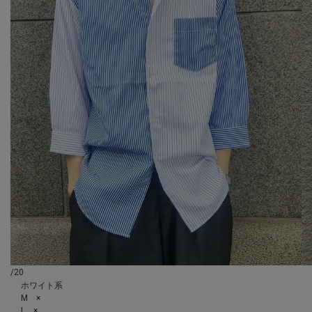
/20
ホワイト系
M ×
L ×