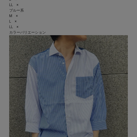
LL ×
ブルー系
M ×
L ×
LL ×
カラーバリエーション