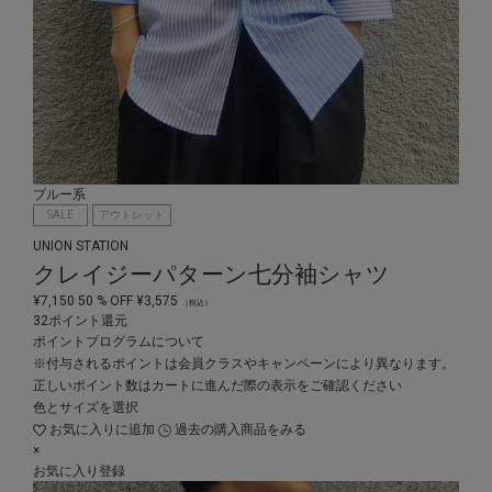
ブルー系
SALE
アウトレット
UNION STATION
クレイジーパターン七分袖シャツ
¥
7,150
50
% OFF
¥
3,575
（税込）
32ポイント還元
ポイントプログラムについて
※付与されるポイントは会員クラスやキャンペーンにより異なります。
正しいポイント数はカートに進んだ際の表示をご確認ください
色とサイズを選択
お気に入りに追加
過去の購入商品をみる
×
お気に入り登録