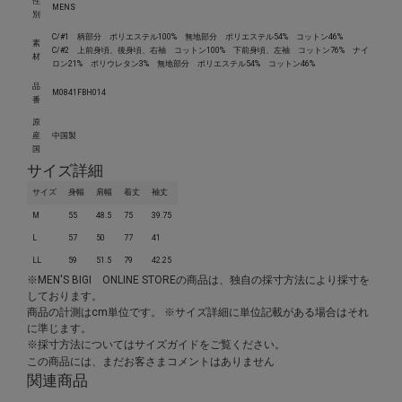
性
MENS
別
C/#1 柄部分 ポリエステル100% 無地部分 ポリエステル54% コットン46%
素
C/#2 上前身頃、後身頃、右袖 コットン100% 下前身頃、左袖 コットン76% ナイ
材
ロン21% ポリウレタン3% 無地部分 ポリエステル54% コットン46%
品
M0841FBH014
番
原
産
中国製
国
サイズ詳細
サイズ
身幅
肩幅
着丈
袖丈
M
55
48.5
75
39.75
L
57
50
77
41
LL
59
51.5
79
42.25
※MEN'S BIGI ONLINE STOREの商品は、独自の採寸方法により採寸を
しております。
商品の計測はcm単位です。 ※サイズ詳細に単位記載がある場合はそれ
に準じます。
※採寸方法については
サイズガイド
をご覧ください。
この商品には、まだお客さまコメントはありません
関連商品