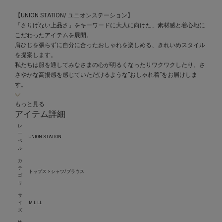
【UNION STATION/ ユニオンステーション】
「さりげない上品さ」をキーワードに大人に向けた、素材感と着心地に
こだわったアイテムを展開。
肩ひじを張らずに自分に合ったおしゃれを楽しめる、きれいめスタイル
を提案します。
私たちは服を通してみなさまの心が明るくなったりワクワクしたり、さ
さやかな高揚感を感じていただけるような”おしゃれ着”をお届けしま
す。
もっと見る
アイテム詳細
レ
ー
UNION STATION
ベ
ル
カ
テ
トップス > シャツ/ブラウス
ゴ
リ
サ
イ
M L LL
ズ