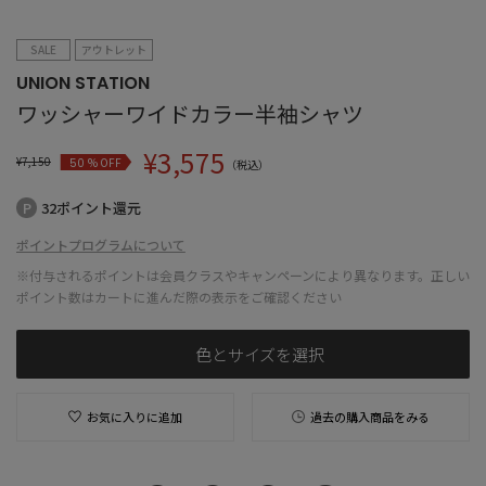
SALE
アウトレット
UNION STATION
ワッシャーワイドカラー半袖シャツ
¥
3,575
¥
7,150
% OFF
50
（税込）
32ポイント還元
ポイントプログラムについて
※付与されるポイントは会員クラスやキャンペーンにより異なります。正しい
ポイント数はカートに進んだ際の表示をご確認ください
色とサイズを選択
お気に入りに追加
過去の購入商品をみる