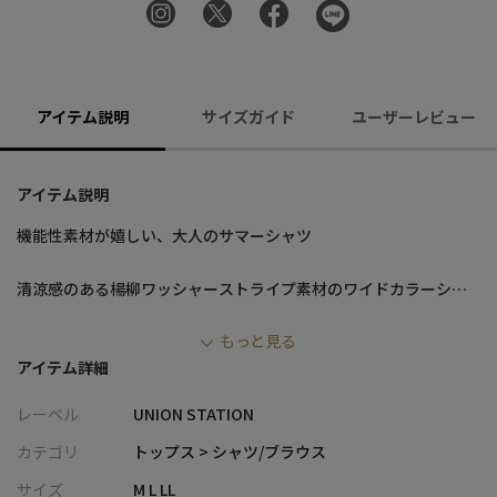
アイテム説明
サイズガイド
ユーザーレビュー
アイテム説明
機能性素材が嬉しい、大人のサマーシャツ
清涼感のある楊柳ワッシャーストライプ素材のワイドカラーシャ
ツ。
もっと見る
美しいシボが見た目からも涼しげな印 象を与えてくれます。
アイテム詳細
生地のシワ感で風の通り道を作り、肌に密着しないので暑い日で
も快適に過ごせ ます。
レーベル
UNION STATION
抗菌/ＵＶカット機能もあり、日照りの強い日にも快適に着用いた
だける1着になります。
カテゴリ
トップス > シャツ/ブラウス
サイズ
M L LL