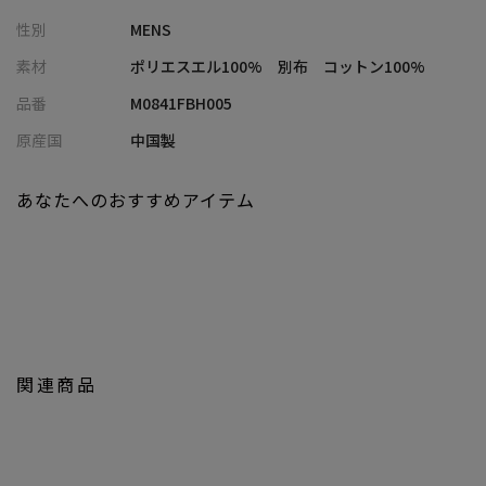
【UNION STATION/ ユニオンステーション】
性別
MENS
「さりげない上品さ」をキーワードに大人に向けた、素材感と着
心地にこだわったアイテムを展開。
素材
ポリエスエル100% 別布 コットン100%
肩ひじを張らずに自分に合ったおしゃれを楽しめる、きれいめス
品番
M0841FBH005
タイルを提案します。
私たちは服を通してみなさまの心が明るくなったりワクワクした
原産国
中国製
り、ささやかな高揚感を感じていただけるような”おしゃれ着”を
お届けします。
あなたへのおすすめアイテム
※屋外での撮影画像は光の加減で、実際の商品より明るく見える
場合が御座います。
商品の色味は生地アップ・スタジオ撮影の画像をご参考下さい。
※画像の商品はサンプルとなりますので実際の商品と仕様、加
工、サイズが若干異なる場合がございます。
関連商品