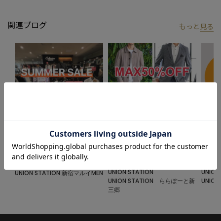
関連ブログ
もっと
見る
2024.06.25
2024.06.21
2024.0
サマーセールを開催中!!!
「MAX50%OFF SALE」 SALE品し
10％
か紹介しません。
のお知
UNION STATION
UNION STATION
UNION
UNION STATION 新宿マルイMEN
UNION STATION ららぽーと新
UNIO
三郷