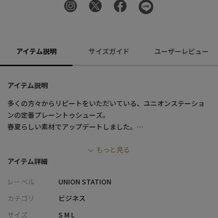
アイテム説明
サイズガイド
ユーザーレビュー
アイテム説明
多くの方々からリピートをいただいている、ユニオンステーショ
ンの定番プレーントゥシューズ。
春夏らしい素材でアップデートしました。
もっと見る
【スッキリ爽やかな足元に】
アイテム詳細
足もとをスッキリ見せるよう、計算されたデザイン。
その秘訣は、絶妙に調整されたノーズ（つま先部分）の長さと、
レーベル
UNION STATION
余分な装飾やディテールをそぎ落とし洗練されたシンプルさで
す。
カテゴリ
ビジネス
サイズ
S M L