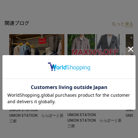
※商品の色味につきまして、お客様のお使いのPCのモニター環
境、設定により実際のカラーと画像の色味が違って見える場合が
あります。予めご了承の上、ご注文ください。
関連ブログ
もっと
見る
※屋外での撮影画像は光の加減で、実際の商品より明るく見える
場合があります。商品の色味は生地アップ・スタジオ撮影の画像
をご参考ください。
2024.07.25
2024.06.21
2024.0
【SALE特集】
「MAX50%OFF SALE」 SALE品し
新規会
か紹介しません。
UNION STATION
UNION
UNION STATION
UNION STATION ららぽーと新
UNIO
UNION STATION ららぽーと新
三郷
三郷