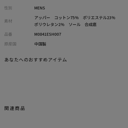
【幅広いスタイリング】
性別
MENS
カジュアル全般にお使いいただけます。
ジャケットなど、キレイめスタイルに少し抜け感を出したい時に
アッパー コットン75% ポリエステル23%
素材
もおすすめ。
ポリウレタン2% ソール 合成底
クセのないシンプルなデザインですので、様々なコーディネート
品番
M0841ESH007
で活躍できます。
原産国
中国製
【UNION STATION/ ユニオンステーション】
あなたへのおすすめアイテム
「さりげない上品さ」をキーワードに大人に向けた、素材感と着
心地にこだわったアイテムを展開。
肩ひじを張らずに自分に合ったおしゃれを楽しめる、きれいめス
タイルを提案します。
私たちは服を通してみなさまの心が明るくなったりワクワクした
り、ささやかな高揚感を感じていただけるような”おしゃれ着”を
お届けします。
関連商品
※画像はサンプルです。仕様が変更になることがありますのであ
らかじめご了承ください。