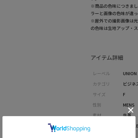
※商品の色味につきまし
ラーと画像の色味が違っ
※屋外での撮影画像は光
の色味は生地アップ・
アイテム詳細
レーベル
UNION
カテゴリ
ビジネ
サイズ
F
性別
MENS
素材
牛革
品番
M0841
原産国
日本製