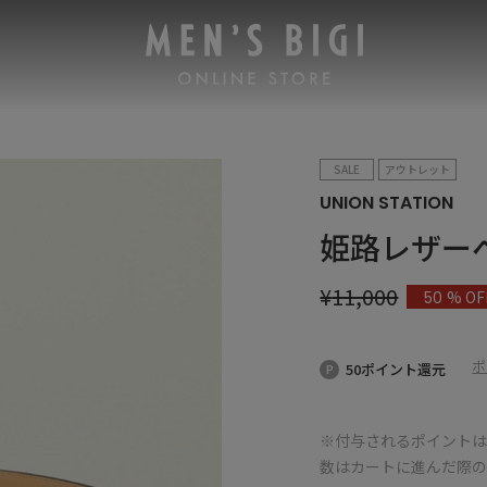
SALE
アウトレット
UNION STATION
姫路レザー
¥
11,000
% OF
50
ポ
50ポイント還元
※付与されるポイントは
数はカートに進んだ際