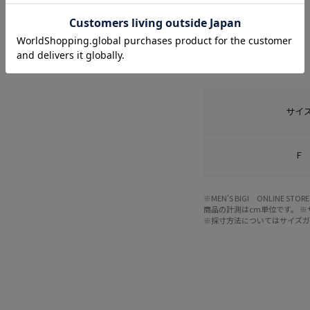
サイズ詳細
サイ
F
※MEN'S BIGI ONLIN
商品の計測はcm単位です。 
※採寸方法については
サイズ