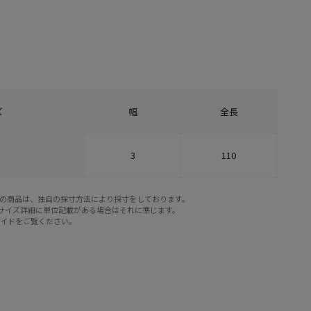
ズ
幅
全長
3
110
E STOREの商品は、独自の採寸方法により採寸をしております。
※サイズ詳細に単位記載がある場合はそれに準じます。
ガイド
をご覧ください。