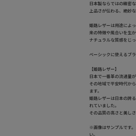
日本製ならではの緻密な
上品さが伝わる、絶妙な
姫路レザーは用途によっ
来の特徴や風合いを生
ナチュラルな質感をじっ
ベーシックに使えるブラ
【姫路レザー】
日本で一番革の流通量
その地域で平安時代か
ます。
姫路レザーは日本の誇
れていました。
その品質の高さと美しさ
※画像はサンプルです
い。